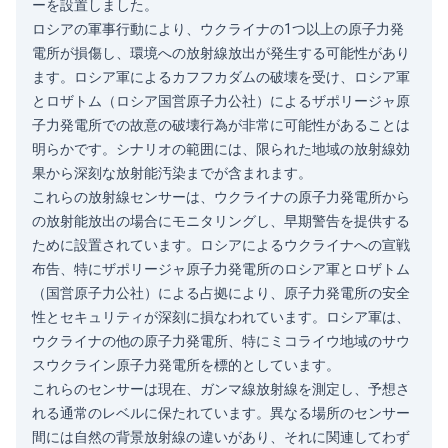
ーを設置しました。
ロシアの軍事行動により、ウクライナの1つ以上の原子力発
電所が損傷し、環境への放射線放出が発生する可能性があり
ます。ロシア軍によるカフフカダムの破壊を受け、ロシア軍
とロザトム（ロシア国営原子力公社）によるザポリージャ原
子力発電所での故意の破壊行為が非常に可能性があることは
明らかです。シナリオの範囲には、限られた地域の放射線効
果から深刻な放射能汚染までが含まれます。
これらの放射線センサーは、ウクライナの原子力発電所から
の放射能放出の場合にモニタリングし、早期警告を提供する
ために設置されています。ロシアによるウクライナへの宣戦
布告、特にザポリージャ原子力発電所のロシア軍とロザトム
（国営原子力公社）による占拠により、原子力発電所の安全
性とセキュリティが深刻に損なわれています。ロシア軍は、
ウクライナの他の原子力発電所、特にミコライウ地域のサウ
スウクライン原子力発電所を標的としています。
これらのセンサーは現在、ガンマ線放射線を測定し、予想さ
れる通常のレベルに保たれています。異なる場所のセンサー
間には自然の背景放射線の違いがあり、それに関連してわず