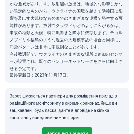
かな差異があります。放射能の放出は、地域的な影響しかな
い限定的なものから、ウクライナの国境を越えて隣接国に影
響を及ぼす大規模なものまでのさまざまな規模で発生する可
能性があります。放射性クラウドがどのように広がるかは、
事故の種類と天候、特に風向きと降水に依存します。チョル
ノブイリや福島のような過去の大規模事故の場合と同様に、
汚染パターンは非常に不規則なことがあります。
今後数週間で、ウクライナのさまざまな場所に追加のセンサ
ーが設置され、既存のセンサーネットワークをさらに向上さ
せる予定です。
最終更新日：2023年11月17日。
Зараз шукаються партнери для розміщення приладів
радіаційного моніторингу в окремих районах. Якщо ви
зацікавлені, будь ласка, дайте відповідь на кілька
запитань у наведеній нижче формі.
Заповнити анкету