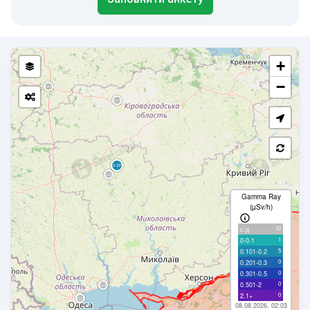
+
−
Gamma Ray
(µSv/h)
12
с/д
1
0-0.1
5
0.101-0.2
0
0.201-0.3
0
0.301-0.5
0
0.501-2
0
2.1+
08.08.2026, 02:03