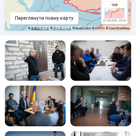
ISW
Переглянути повну карту
07.08.2026, 20:44
©
未検証データ
©
データソース
© SaveEcoBot
© CARTO
© OpenStreetMap
クリミアは