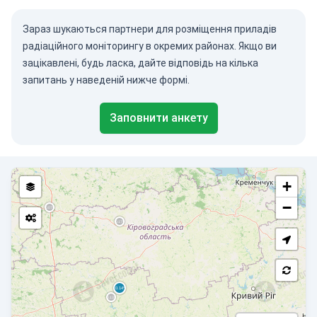
Зараз шукаються партнери для розміщення приладів
радіаційного моніторингу в окремих районах. Якщо ви
зацікавлені, будь ласка, дайте відповідь на кілька
запитань у наведеній нижче формі.
Заповнити анкету
+
−