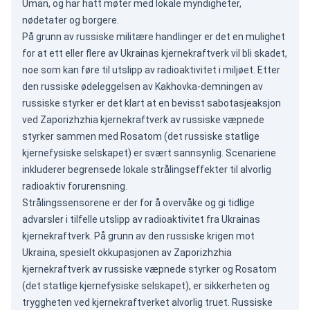
Uman, og har hatt møter med lokale myndigheter,
nødetater og borgere.
På grunn av russiske militære handlinger er det en mulighet
for at ett eller flere av Ukrainas kjernekraftverk vil bli skadet,
noe som kan føre til utslipp av radioaktivitet i miljøet. Etter
den russiske ødeleggelsen av Kakhovka-demningen av
russiske styrker er det klart at en bevisst sabotasjeaksjon
ved Zaporizhzhia kjernekraftverk av russiske væpnede
styrker sammen med Rosatom (det russiske statlige
kjernefysiske selskapet) er svært sannsynlig. Scenariene
inkluderer begrensede lokale strålingseffekter til alvorlig
radioaktiv forurensning.
Strålingssensorene er der for å overvåke og gi tidlige
advarsler i tilfelle utslipp av radioaktivitet fra Ukrainas
kjernekraftverk. På grunn av den russiske krigen mot
Ukraina, spesielt okkupasjonen av Zaporizhzhia
kjernekraftverk av russiske væpnede styrker og Rosatom
(det statlige kjernefysiske selskapet), er sikkerheten og
tryggheten ved kjernekraftverket alvorlig truet. Russiske