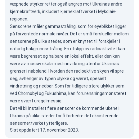
væpnede styrker retter også angrep mot Ukrainas andre
kjernekraftverk, inkludert kjernekraftverket i Mykolaiv-
regionen.
Sensorene måler gammastråling, som for øyeblikket ligger
på forventede normale nivåer. Det er små forskjeller mellom
sensorene på ulike steder, som er knyttet til forskjeller i
naturlig bakgrunnsstråling. En utslipp av radioaktivitet kan
være begrenset og ha bare en lokal effekt, eller den kan
være av massiv skala med innvirkning utenfor Ukrainas
grenser i naboland. Hvordan den radioaktive skyen vil spre
seg, avhenger av typen ulykke og været, spesielt
vindretning og nedbør. Som for tidligere store ulykker som
ved Chornobyl og Fukushima, kan forurensningsmønsteret
være svært uregelmessig.
Det vil bli installert flere sensorer de kommende ukene i
Ukraina på ulike steder for å forbedre det eksisterende
sensornettverket ytterligere.
Sist oppdatert 17. november 2023.