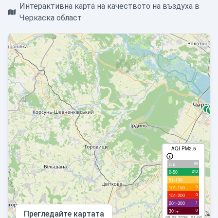
Интерактивна карта на качеството на въздуха в
Черкаска област
AQI PM2.5
99
с/д
243
0-50
7
51-100
0
101-150
0
151-200
1
201-300
0
301+
Прегледайте картата
09.08.2026, 01:00