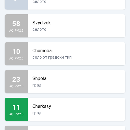
селото
58
Svydivok
селото
AQI PM2.5
10
Chornobai
село от градски тип
AQI PM2.5
23
Shpola
град
AQI PM2.5
11
Cherkasy
град
AQI PM2.5