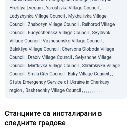
Hreblya Lyceum
,
Yaroshivka Village Council
,
Ladyzhynka Village Council
,
Mykhailivka Village
Council
,
Zhabotyn Village Council
,
Raihorod Village
Council
,
Budyschenska Village Council
,
Svydivok
Village Council
,
Voznesenske Village Council
,
Balakliya Village Council
,
Chervona Sloboda Village
Council
,
Drabiv Village Council
,
Selyshche Village
Council
,
Man'kivka Village Council
,
Shramkivka Village
Council
,
Smila City Council
,
Buky Village Council
,
,
State Emergency Service of Ukraine in Cherkasy
region
,
Bashtechky Village Council
,
,
,
,
,
,
,
,
,
,
.
Станциите са инсталирани в
следните градове