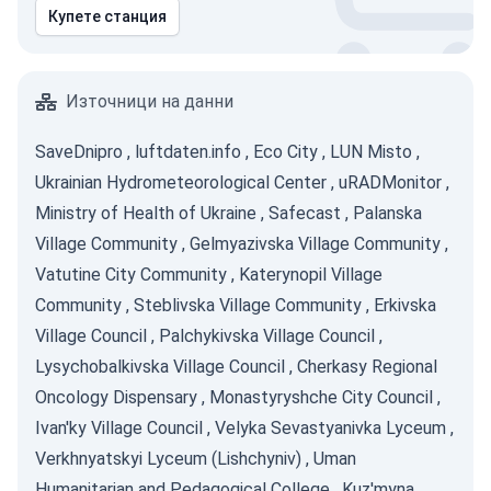
Купете станция
Източници на данни
SaveDnipro
,
luftdaten.info
,
Eco City
,
LUN Misto
,
Ukrainian Hydrometeorological Center
,
uRADMonitor
,
Ministry of Health of Ukraine
,
Safecast
,
Palanska
Village Community
,
Gelmyazivska Village Community
,
Vatutine City Community
,
Katerynopil Village
Community
,
Steblivska Village Community
,
Erkivska
Village Council
,
Palchykivska Village Council
,
Lysychobalkivska Village Council
,
Cherkasy Regional
Oncology Dispensary
,
Monastyryshche City Council
,
Ivan'ky Village Council
,
Velyka Sevastyanivka Lyceum
,
Verkhnyatskyi Lyceum (Lishchyniv)
,
Uman
Humanitarian and Pedagogical College
,
Kuz'myna