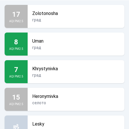
17
Zolotonosha
град
AQI PM2.5
8
Uman
град
AQI PM2.5
7
Khrystynivka
град
AQI PM2.5
15
Heronymivka
селото
AQI PM2.5
Lesky