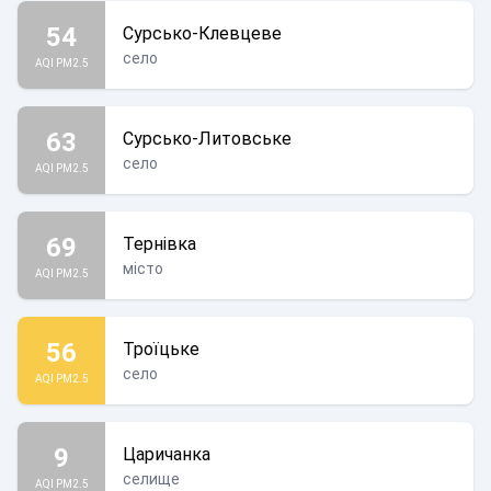
54
Сурсько-Клевцеве
село
AQI PM2.5
63
Сурсько-Литовське
село
AQI PM2.5
69
Тернівка
місто
AQI PM2.5
56
Троїцьке
Крим – це Україна!
село
AQI PM2.5
9
Царичанка
селище
AQI PM2.5