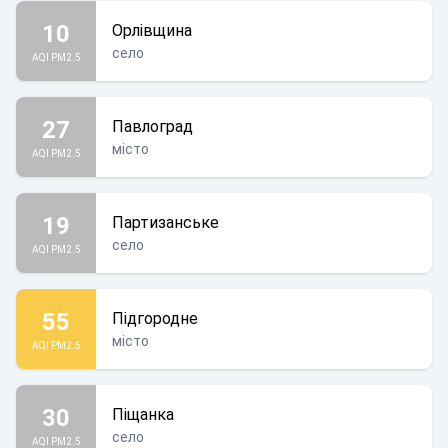
10
Орлівщина
село
AQI PM2.5
27
Павлоград
місто
AQI PM2.5
19
Партизанське
село
AQI PM2.5
55
Підгородне
місто
AQI PM2.5
30
Піщанка
село
AQI PM2.5