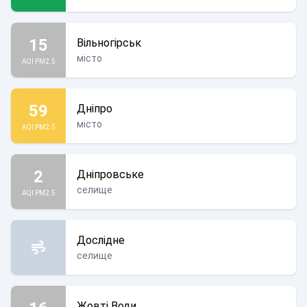
15
Вільногірськ
місто
AQI PM2.5
59
Дніпро
місто
AQI PM2.5
2
Дніпровське
селище
AQI PM2.5
Дослідне
селище
Жовті Води