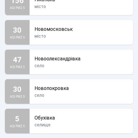
156
місто
AQI PM2.5
30
Новомосковськ
місто
AQI PM2.5
47
Новоолександрівка
село
AQI PM2.5
30
Новопокровка
село
AQI PM2.5
5
Обухівка
селище
AQI PM2.5