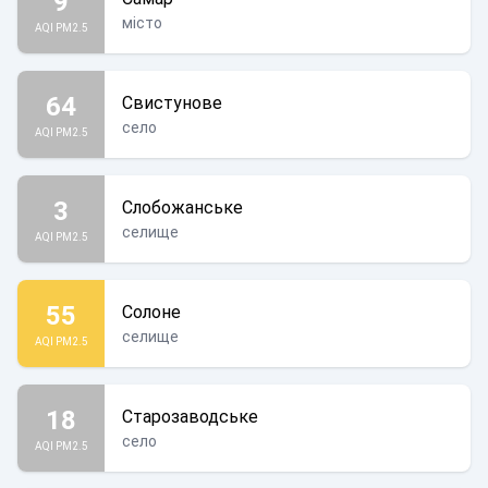
9
місто
AQI PM2.5
64
Свистунове
село
AQI PM2.5
3
Слобожанське
селище
AQI PM2.5
55
Солоне
селище
AQI PM2.5
18
Старозаводське
село
AQI PM2.5