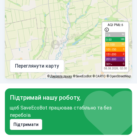
AQI PM2.5
94
с/д
189
0-50
62
51-100
3
101-150
2
151-200
0
201-300
0
301+
Переглянути карту
08.08.2026, 02:00
©
Джерела даних
© SaveEcoBot
© CARTO
© OpenStreetMap
Підтримай нашу роботу,
щоб SaveEcoBot працював стабільно та без
перебоїв
Підтримати