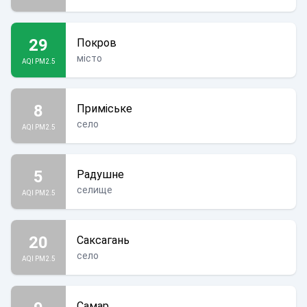
29
Покров
місто
AQI PM2.5
8
Приміське
село
AQI PM2.5
5
Радушне
селище
AQI PM2.5
20
Саксагань
село
AQI PM2.5
Самар