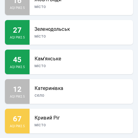
16
місто
AQI PM2.5
27
Зеленодольськ
місто
AQI PM2.5
45
Кам’янське
місто
AQI PM2.5
12
Катеринівка
село
AQI PM2.5
67
Кривий Ріг
місто
AQI PM2.5