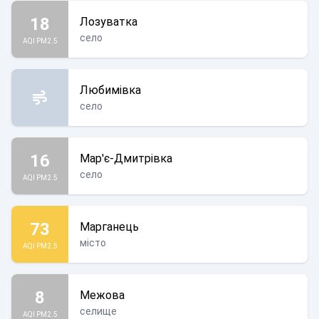
18
Лозуватка
село
AQI PM2.5
Любимівка
село
16
Мар'є-Дмитрівка
село
AQI PM2.5
73
Марганець
місто
AQI PM2.5
8
Межова
селище
AQI PM2.5