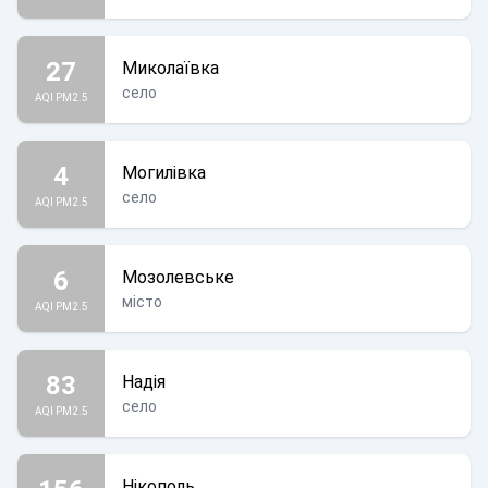
27
Миколаївка
село
AQI PM2.5
4
Могилівка
село
AQI PM2.5
6
Мозолевське
місто
AQI PM2.5
83
Надія
село
AQI PM2.5
Нікополь