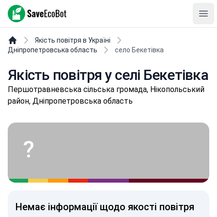
SaveEcoBot
Ope
Якість повітря в Україні
Дніпропетровська область
село Бекетівка
Якість повітря у селі Бекетівка
Пepшoтpaвнeвськa сільська громада, Нікопольський
район, Дніпропетровська область
?
Немає інформації щодо якості повітря