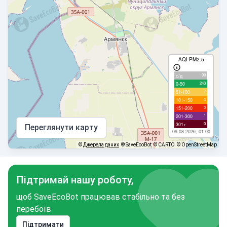
AQI PM2.5
99
с/д
243
0-50
7
51-100
0
101-150
0
151-200
1
201-300
0
301+
Переглянути карту
09.08.2026, 01:00
©
Джерела даних
© SaveEcoBot
© CARTO
© OpenStreetMap
Підтримай нашу роботу,
щоб SaveEcoBot працював стабільно та без
перебоїв
Підтримати