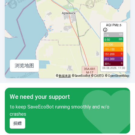
AQI PM2.5
120
с/д
225
0-50
5
51-100
0
101-150
0
151-200
0
201-300
0
301+
浏览地图
09.08.2026, 11:00
©
数据来源
© SaveEcoBot
© CARTO
© OpenStreetMap
We need your support
to keep SaveEcoBot running smoothly and w/o
crashes
捐赠