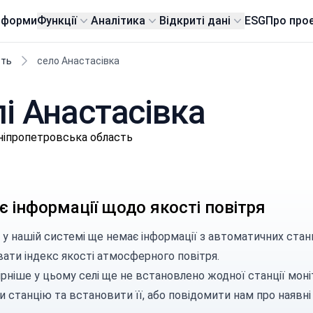
тформи
Функції
Аналітика
Відкриті дані
ESG
Про про
сть
село Анастасівка
лі Анастасівка
Дніпропетровська область
 інформації щодо якості повітря
 у нашій системі ще немає інформації з автоматичних станц
вати індекс якості атмосферного повітря.
рніше у цьому селі ще не встановлено жодної станції моні
и станцію
та встановити її, або
повідомити нам
про наявні 