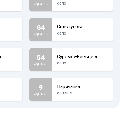
село
AQI PM2.5
64
Свистунове
село
AQI PM2.5
54
ке
Сурсько-Клевцеве
село
AQI PM2.5
9
Царичанка
селище
AQI PM2.5