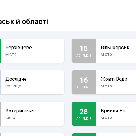
вській області
15
Верхівцеве
Вільногірськ
місто
місто
AQI PM2.5
16
Дослідне
Жовті Води
селище
місто
AQI PM2.5
28
Катеринівка
Кривий Ріг
село
місто
AQI PM2.5