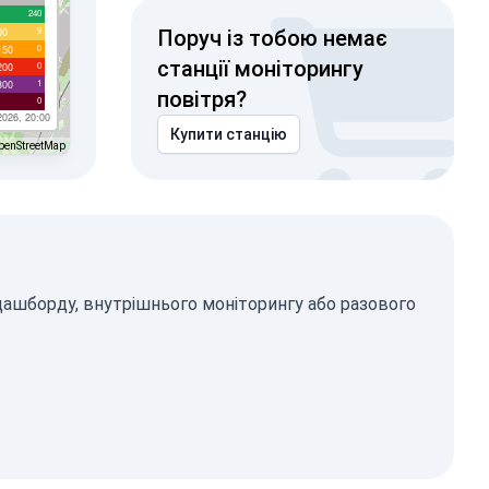
240
9
00
Поруч із тобою немає
0
150
станції моніторингу
0
200
1
300
повітря?
0
2026, 20:00
Купити станцію
penStreetMap
 дашборду, внутрішнього моніторингу або разового