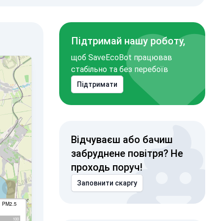
Підтримай нашу роботу,
щоб SaveEcoBot працював
стабільно та без перебоїв
Підтримати
Відчуваєш або бачиш
забруднене повітря? Не
проходь поруч!
Заповнити скаргу
I PM2.5
100