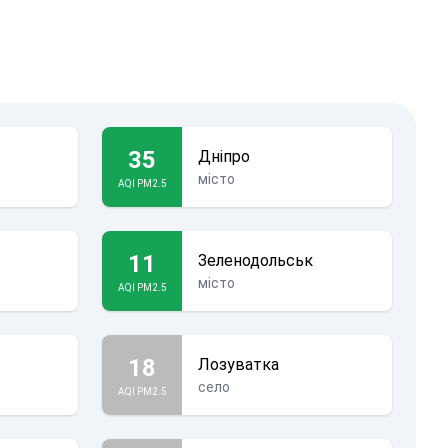
35
Дніпро
місто
AQI PM2.5
11
Зеленодольськ
місто
AQI PM2.5
18
Лозуватка
село
AQI PM2.5