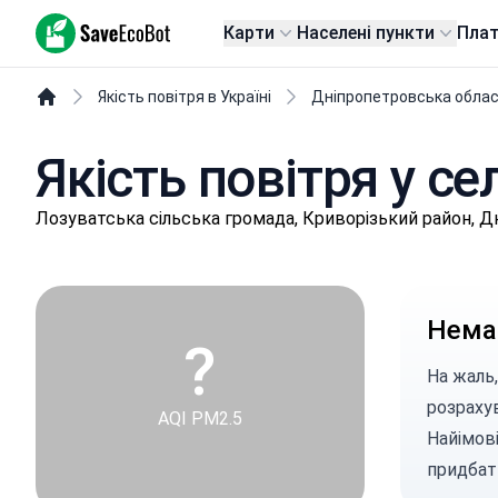
SaveEcoBot
Карти
Населені пункти
Пла
Якість повітря в Україні
Дніпропетровська обла
Якість повітря у се
Лoзувaтськa сільська громада, Криворізький район, 
Немає
?
На жаль,
розраху
AQI PM2.5
Найімові
придбат