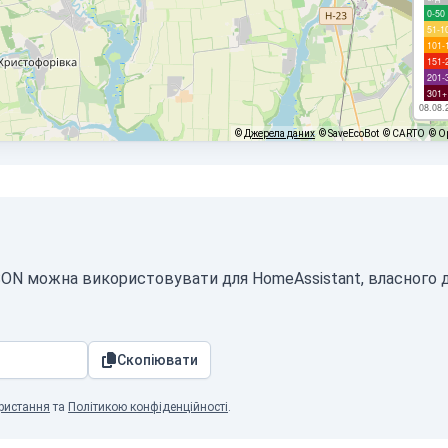
0-50
51-1
101-
151-
201-
301+
08.08.
©
Джерела даних
© SaveEcoBot
© CARTO
© O
 JSON можна використовувати для HomeAssistant, власного
Скопіювати
ристання
та
Політикою конфіденційності
.