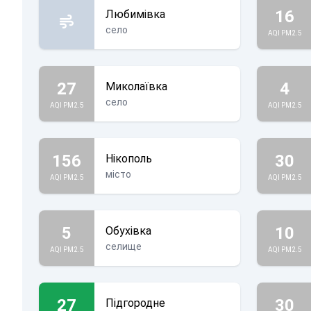
16
Любимівка
село
AQI PM2.5
27
4
Миколаївка
село
AQI PM2.5
AQI PM2.5
156
30
Нікополь
місто
AQI PM2.5
AQI PM2.5
5
10
Обухівка
селище
AQI PM2.5
AQI PM2.5
27
30
Підгородне