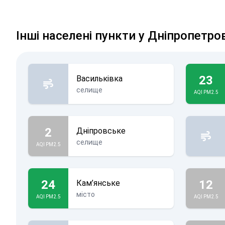
Інші населені пункти у Дніпропетро
23
Васильківка
селище
AQI PM2.5
2
Дніпровське
селище
AQI PM2.5
24
12
Кам’янське
місто
AQI PM2.5
AQI PM2.5