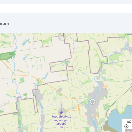
івка
AQ
с/д