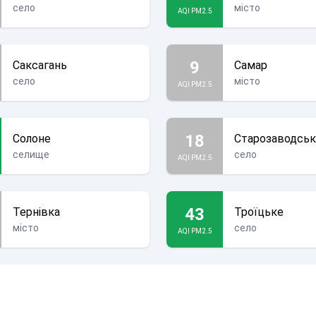
село
місто
AQI PM2.5
9
Саксагань
Самар
село
місто
AQI PM2.5
18
Солоне
Старозаводсь
селище
село
AQI PM2.5
43
Тернівка
Троїцьке
місто
село
AQI PM2.5