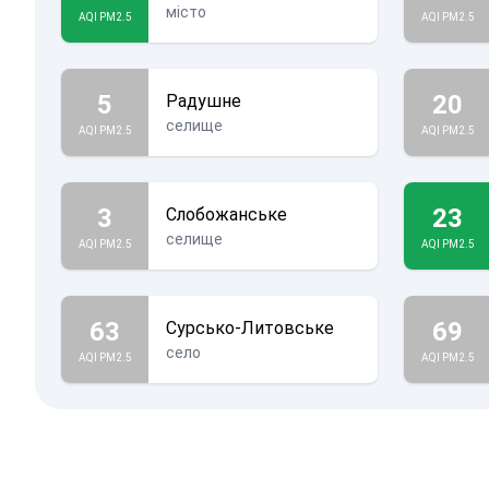
місто
AQI PM2.5
AQI PM2.5
5
20
Радушне
селище
AQI PM2.5
AQI PM2.5
3
23
Слобожанське
селище
AQI PM2.5
AQI PM2.5
63
69
Сурсько-Литовське
село
AQI PM2.5
AQI PM2.5