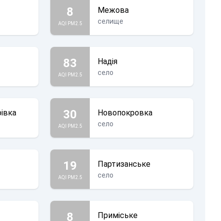
8
Межова
селище
AQI PM2.5
83
Надія
село
AQI PM2.5
30
івка
Новопокровка
село
AQI PM2.5
19
Партизанське
село
AQI PM2.5
8
Приміське