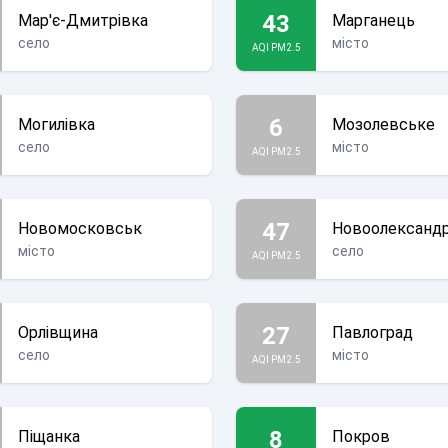
43
Мар'є-Дмитрівка
Марганець
село
місто
AQI PM2.5
6
Могилівка
Мозолевське
село
місто
AQI PM2.5
47
Новомосковськ
Новоолександр
місто
село
AQI PM2.5
27
Орлівщина
Павлоград
село
місто
AQI PM2.5
8
Піщанка
Покров