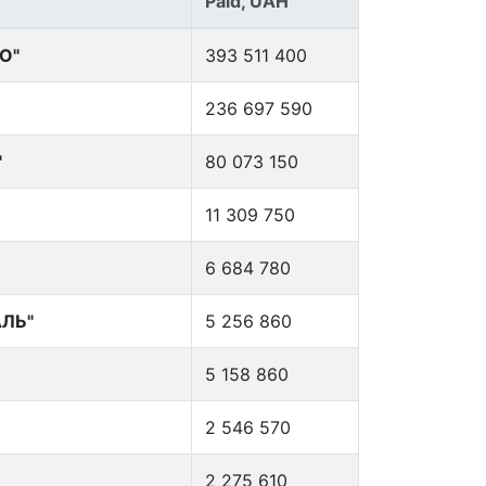
Paid, UAH
О"
393 511 400
236 697 590
"
80 073 150
11 309 750
6 684 780
АЛЬ"
5 256 860
5 158 860
2 546 570
2 275 610