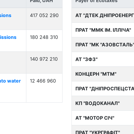
Paid, UAH
Payer of Ecotaxes
sions
417 052 290
АТ "ДТЕК ДНІПРОЕНЕРГ
ПРАТ "ММК ІМ. ІЛЛІЧА"
issions
180 248 310
ПРАТ "МК "АЗОВСТАЛЬ
140 972 210
АТ "ЗФЗ"
КОНЦЕРН "МТМ"
nto water
12 466 960
ПРАТ "ДНІПРОСПЕЦСТ
КП "ВОДОКАНАЛ"
АТ "МОТОР СІЧ"
ПРАТ "УКРГРАФІТ"