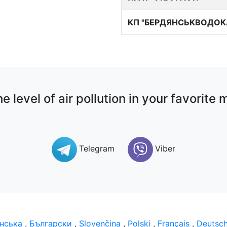
КП "БЕРДЯНСЬКВОДОК
e level of air pollution in your favorit
Telegram
Viber
їнська
,
Български
,
Slovenčina
,
Polski
,
Français
,
Deutsc