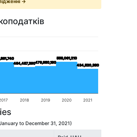
лідженні →
екоподатків
558,061,210
558,061,210
,861,740
,861,740
479,950,190
479,950,190
464,487,390
464,487,390
434,520,380
434,520,380
2017
2018
2019
2020
2021
ies
 January
to
December 31, 2021
)