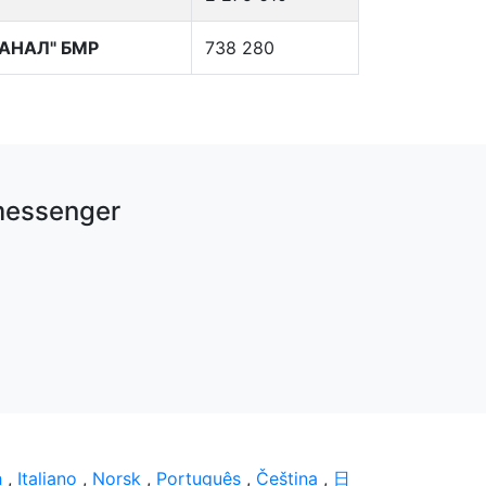
АНАЛ" БМР
738 280
e messenger
h
,
Italiano
,
Norsk
,
Português
,
Čeština
,
日