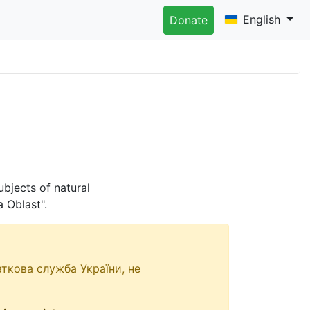
English
Donate
bjects of natural
a Oblast".
ткова служба України, не