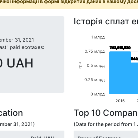
чної інформації в формі відкритих даних в нашому дос
Історія сплат 
1 млрд
mber 31, 2021
st" paid ecotaxes:
743,615,530
743,615,530
0.75 млрд
0 UAH
549
549
грн
0.5 млрд
0.25 млрд
0 млрд
2016
cation
Top 10 Compan
mber 31, 2021
)
(Data for the period from
1