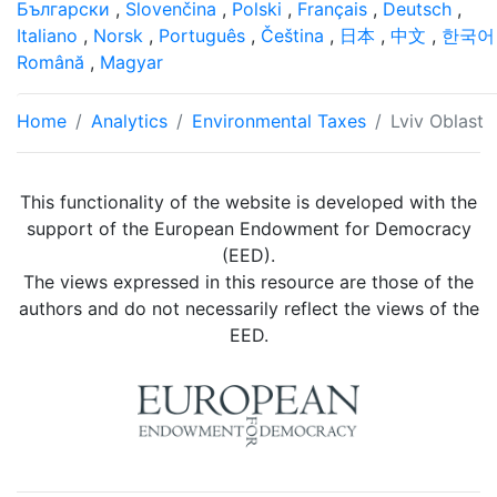
Български
,
Slovenčina
,
Polski
,
Français
,
Deutsch
,
Italiano
,
Norsk
,
Português
,
Čeština
,
日本
,
中文
,
한국어
Română
,
Magyar
Home
Analytics
Environmental Taxes
Lviv Oblast
This functionality of the website is developed with the
support of the European Endowment for Democracy
(EED).
The views expressed in this resource are those of the
authors and do not necessarily reflect the views of the
EED.