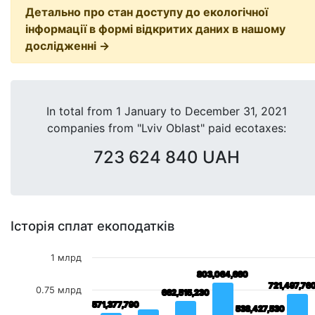
Детально про стан доступу до екологічної
інформації в формі відкритих даних в нашому
дослідженні →
In total from
1 January
to
December 31, 2021
companies from "Lviv Oblast" paid ecotaxes:
723 624 840 UAH
Історія сплат екоподатків
1 млрд
803,064,660
803,064,660
721,497,76
721,497,76
0.75 млрд
662,515,230
662,515,230
571,377,790
571,377,790
538,427,530
538,427,530