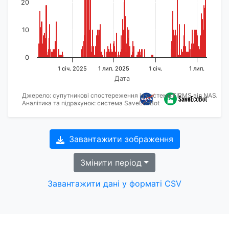
20
10
0
1 січ. 2025
1 лип. 2025
1 січ.
1 лип.
Дата
Джерело: супутникові спостереження із системи FIRMS від NASA
Аналітика та підрахунок: система SaveEcoBot
Завантажити зображення
Змінити період
Завантажити дані у форматі CSV