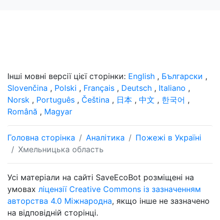
Інші мовні версії цієї сторінки:
English
,
Български
,
Slovenčina
,
Polski
,
Français
,
Deutsch
,
Italiano
,
Norsk
,
Português
,
Čeština
,
日本
,
中文
,
한국어
,
Română
,
Magyar
Головна сторінка
Аналітика
Пожежі в Україні
Хмельницька область
Усі матеріали на сайті SaveEcoBot розміщені на
умовах
ліцензії Creative Commons із зазначенням
авторства 4.0 Міжнародна
, якщо інше не зазначено
на відповідній сторінці.