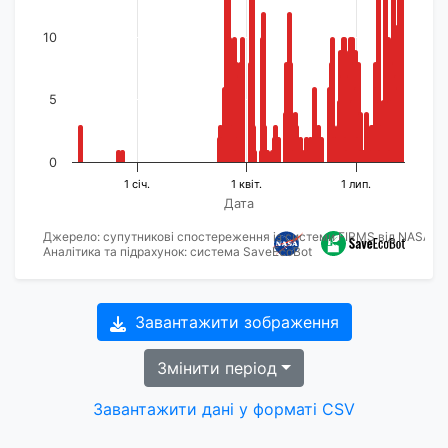
10
5
0
1 січ.
1 квіт.
1 лип.
Дата
Джерело: супутникові спостереження із системи FIRMS від NASA
Аналітика та підрахунок: система SaveEcoBot
Завантажити зображення
Змінити період
Завантажити дані у форматі CSV