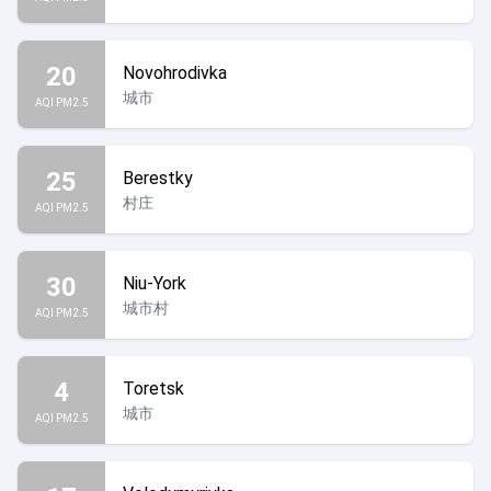
20
Novohrodivka
城市
AQI PM2.5
25
Berestky
村庄
AQI PM2.5
30
Niu-York
城市村
AQI PM2.5
4
Toretsk
城市
AQI PM2.5