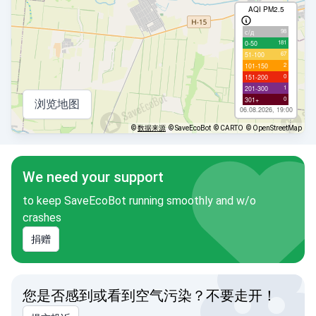
AQI PM2.5
98
с/д
181
0-50
67
51-100
2
101-150
0
151-200
1
201-300
0
301+
浏览地图
06.08.2026, 19:00
©
数据来源
© SaveEcoBot
© CARTO
© OpenStreetMap
We need your support
to keep SaveEcoBot running smoothly and w/o
crashes
捐赠
您是否感到或看到空气污染？不要走开！