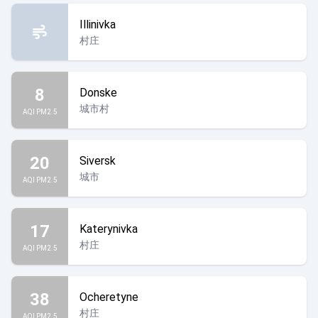
Illinivka
村庄
8
Donske
城市村
AQI PM2.5
20
Siversk
城市
AQI PM2.5
17
Katerynivka
村庄
AQI PM2.5
38
Ocheretyne
村庄
AQI PM2.5