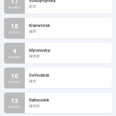
17
Volodymyrivka
村庄
AQI PM2.5
18
Kramatorsk
城市
AQI PM2.5
4
Myronivskyi
城市村
AQI PM2.5
10
Svitlodarsk
城市
AQI PM2.5
13
Raihorodok
城市村
AQI PM2.5