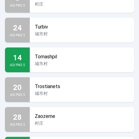
村庄
AQI PM2.5
24
Turbiv
城市村
AQI PM2.5
14
Tomashpil
城市村
AQI PM2.5
20
Trostianets
城市村
AQI PM2.5
28
Zaozerne
村庄
AQI PM2.5