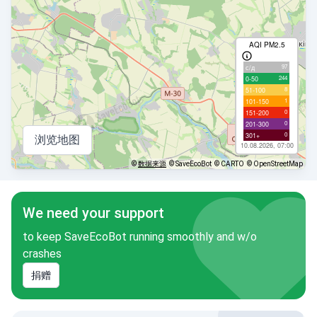
AQI PM2.5
97
с/д
244
0-50
8
51-100
1
101-150
0
151-200
0
201-300
0
301+
浏览地图
10.08.2026, 07:00
©
数据来源
© SaveEcoBot
© CARTO
© OpenStreetMap
We need your support
to keep SaveEcoBot running smoothly and w/o
crashes
捐赠