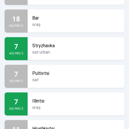
18
Bar
oraș
AQI PM2.5
7
Stryzhavka
sat urban
AQI PM2.5
7
Pultivtsi
sat
AQI PM2.5
7
Illintsi
oraș
AQI PM2.5
Hrushkivtsi