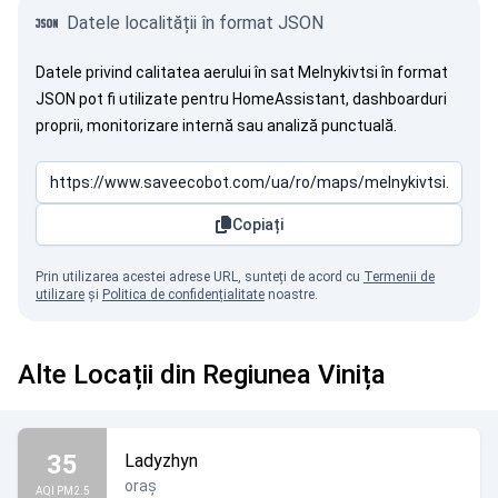
Datele localității în format JSON
Datele privind calitatea aerului în sat Melnykivtsi în format
JSON pot fi utilizate pentru HomeAssistant, dashboarduri
proprii, monitorizare internă sau analiză punctuală.
Copiați
Prin utilizarea acestei adrese URL, sunteți de acord cu
Termenii de
utilizare
și
Politica de confidențialitate
noastre.
Alte Locații din Regiunea Vinița
35
Ladyzhyn
oraș
AQI PM2.5