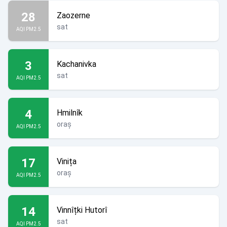
28
Zaozerne
sat
AQI PM2.5
3
Kachanivka
sat
AQI PM2.5
4
Hmilnîk
oraș
AQI PM2.5
17
Vinița
oraș
AQI PM2.5
14
Vinnîțki Hutorî
sat
AQI PM2.5