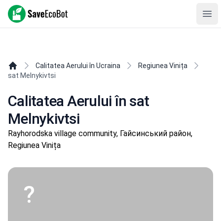
SaveEcoBot
Ope
Calitatea Aerului în Ucraina
Regiunea Vinița
sat Melnykivtsi
Calitatea Aerului în sat
Melnykivtsi
Rayhorodska village community, Гайсинський район,
Regiunea Vinița
?