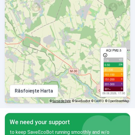
AQI PM2.5
107
с/д
238
0-50
4
51-100
0
101-150
0
151-200
1
201-300
0
301+
Răsfoiește Harta
09.08.2026, 17:00
©
Surse de Date
© SaveEcoBot
© CARTO
© OpenStreetMap
We need your support
to keep SaveEcoBot running smoothly and w/o