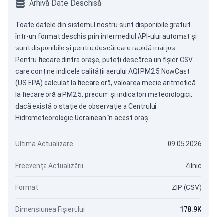
Arhivă Date Deschisă
Toate datele din sistemul nostru sunt disponibile gratuit
într-un format deschis prin intermediul
API-ului automat
și
sunt disponibile și pentru descărcare rapidă mai jos.
Pentru fiecare dintre orașe, puteți descărca un fișier CSV
care conține indicele calității aerului AQI PM2.5 NowCast
(US EPA) calculat la fiecare oră, valoarea medie aritmetică
la fiecare oră a PM2.5, precum și indicatori meteorologici,
dacă există o stație de observație a Centrului
Hidrometeorologic Ucrainean în acest oraș.
Ultima Actualizare
09.05.2026
Frecvența Actualizării
Zilnic
Format
ZIP (CSV)
Dimensiunea Fișierului
178.9K