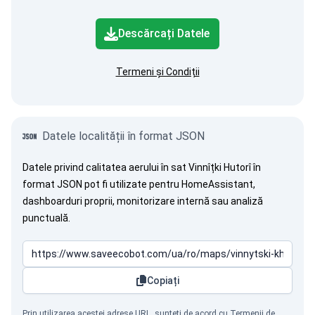
Descărcați Datele
Termeni și Condiții
Datele localității în format JSON
Datele privind calitatea aerului în sat Vinnîțki Hutorî în
format JSON pot fi utilizate pentru HomeAssistant,
dashboarduri proprii, monitorizare internă sau analiză
punctuală.
Copiați
Prin utilizarea acestei adrese URL, sunteți de acord cu
Termenii de