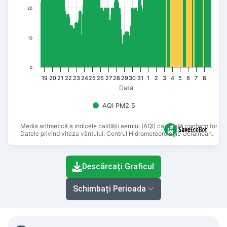
20
10
0
19
20
21
22
23
24
25
26
27
28
29
30
31
1
2
3
4
5
6
7
8
Dată
AQI PM2.5
Media aritmetică a indicele calității aerului (AQI) calculată conform formu
Datele privind viteza vântului: Centrul Hidrometeorologic Ucrainean.
End of interactive chart.
Descărcați Graficul
Schimbați Perioada