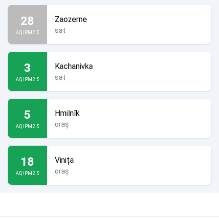
28
Zaozerne
sat
AQI PM2.5
3
Kachanivka
sat
AQI PM2.5
5
Hmilnîk
oraș
AQI PM2.5
18
Vinița
oraș
AQI PM2.5