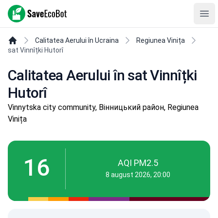
SaveEcoBot
Ope
Calitatea Aerului în Ucraina
Regiunea Vinița
sat Vinnîțki Hutorî
Calitatea Aerului în sat Vinnîțki
Hutorî
Vinnytska city community, Вінницький район, Regiunea
Vinița
16
AQI PM2.5
8 august 2026, 20:00