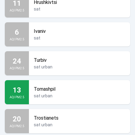
11
Hrushkivtsi
sat
AQI PM2.5
6
Ivaniv
sat
AQI PM2.5
24
Turbiv
sat urban
AQI PM2.5
13
Tomashpil
sat urban
AQI PM2.5
20
Trostianets
sat urban
AQI PM2.5