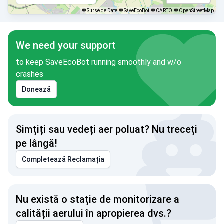
©
Surse de Date
© SaveEcoBot
© CARTO
© OpenStreetMap
We need your support
to keep SaveEcoBot running smoothly and w/o
crashes
Donează
Simțiți sau vedeți aer poluat? Nu treceți
pe lângă!
Completează Reclamația
Nu există o stație de monitorizare a
calității aerului în apropierea dvs.?