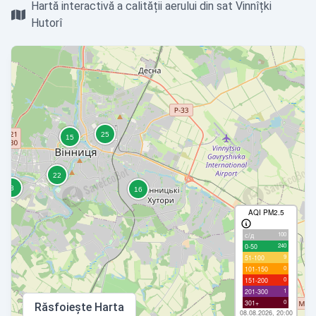
Hartă interactivă a calității aerului din sat Vinnîțki
Hutorî
AQI PM2.5
100
с/д
240
0-50
9
51-100
0
101-150
0
151-200
1
201-300
0
301+
Răsfoiește Harta
08.08.2026, 20:00