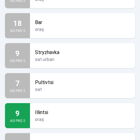
AQI PM2.5
18
Bar
oraș
AQI PM2.5
9
Stryzhavka
sat urban
AQI PM2.5
7
Pultivtsi
sat
AQI PM2.5
9
Illintsi
oraș
AQI PM2.5