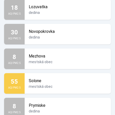
18
Lozuvatka
dedina
AQI PM2.5
30
Novopokrovka
dedina
AQI PM2.5
8
Mezhova
mestská obec
AQI PM2.5
55
Solone
mestská obec
AQI PM2.5
8
Prymiske
dedina
AQI PM2.5