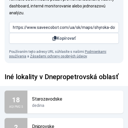
dashboard, interné monitorovanie alebo jednorazovú
analýzu.
Kopírovať
Používaním tejto adresy URL súhlasíte s našimi
Podmienkami
používania
a
Zásadami ochrany osobných údajov
.
Iné lokality v Dnepropetrovská oblasť
18
Starozavodske
dedina
AQI PM2.5
2
Dniprovske