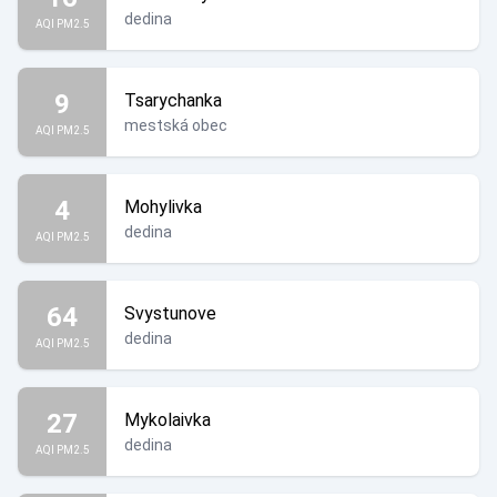
dedina
AQI PM2.5
9
Tsarychanka
mestská obec
AQI PM2.5
4
Mohylivka
dedina
AQI PM2.5
64
Svystunove
dedina
AQI PM2.5
27
Mykolaivka
dedina
AQI PM2.5