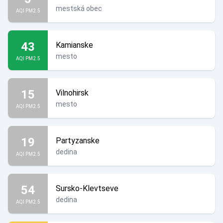
mestská obec
AQI PM2.5
43
Kamianske
mesto
AQI PM2.5
15
Vilnohirsk
mesto
AQI PM2.5
19
Partyzanske
dedina
AQI PM2.5
54
Sursko-Klevtseve
dedina
AQI PM2.5