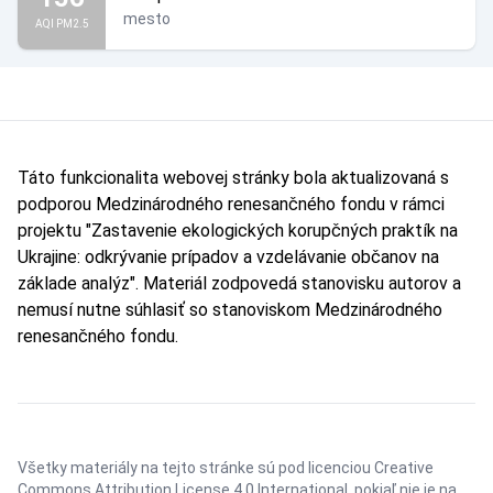
mesto
AQI PM2.5
Táto funkcionalita webovej stránky bola aktualizovaná s
podporou Medzinárodného renesančného fondu v rámci
projektu "Zastavenie ekologických korupčných praktík na
Ukrajine: odkrývanie prípadov a vzdelávanie občanov na
základe analýz". Materiál zodpovedá stanovisku autorov a
nemusí nutne súhlasiť so stanoviskom Medzinárodného
renesančného fondu.
Všetky materiály na tejto stránke sú pod licenciou
Creative
Commons Attribution License 4.0 International
, pokiaľ nie je na