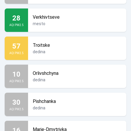
28
Verkhivtseve
mesto
AQI PM2.5
57
Troitske
dedina
AQI PM2.5
10
Orlivshchyna
dedina
AQI PM2.5
30
Pishchanka
dedina
AQI PM2.5
16
Marie-Dmytrivka