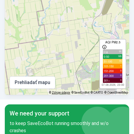
AQI PM2.5
91
с/д
185
0-50
73
51-100
1
101-150
0
151-200
0
201-300
0
301+
Prehliadať mapu
07.08.2026, 23:00
©
Zdroje údajov
© SaveEcoBot
© CARTO
© OpenStreetMap
We need your support
to keep SaveEcoBot running smoothly and w/o
crashes