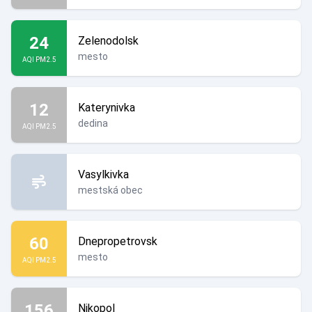
24
Zelenodolsk
mesto
AQI PM2.5
12
Katerynivka
dedina
AQI PM2.5
Vasylkivka
mestská obec
60
Dnepropetrovsk
mesto
AQI PM2.5
156
Nikopol