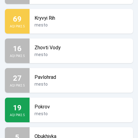
69
Kryvyi Rih
mesto
AQI PM2.5
16
Zhovti Vody
mesto
AQI PM2.5
27
Pavlohrad
mesto
AQI PM2.5
19
Pokrov
mesto
AQI PM2.5
5
Obukhivka