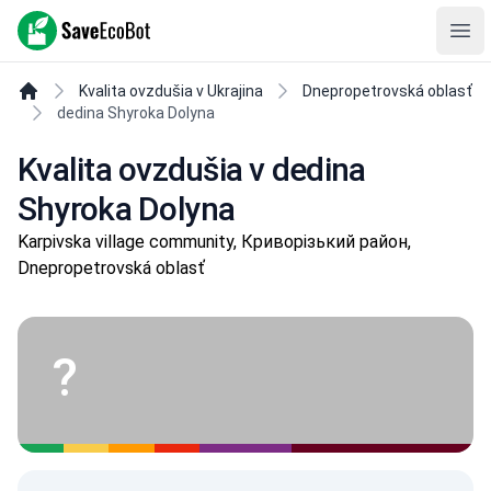
SaveEcoBot
Ope
Kvalita ovzdušia v Ukrajina
Dnepropetrovská oblasť
dedina Shyroka Dolyna
Kvalita ovzdušia v dedina
Shyroka Dolyna
Karpivska village community, Криворізький район,
Dnepropetrovská oblasť
?