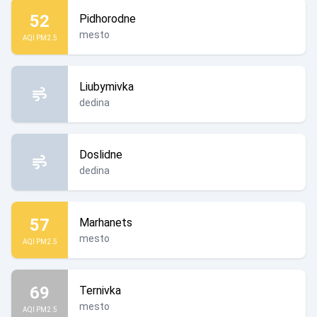
52
Pidhorodne
mesto
AQI PM2.5
Liubymivka
dedina
Doslidne
dedina
57
Marhanets
mesto
AQI PM2.5
69
Ternivka
mesto
AQI PM2.5