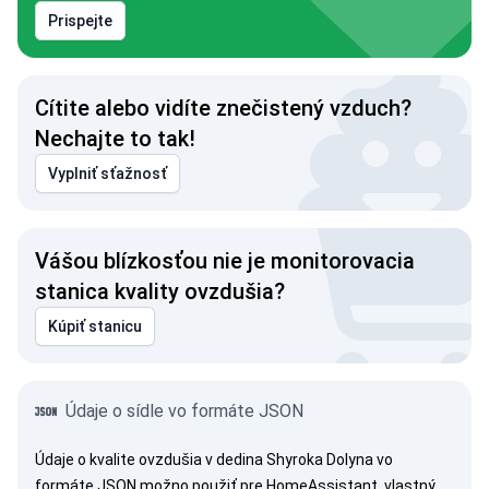
Prispejte
Cítite alebo vidíte znečistený vzduch?
Nechajte to tak!
Vyplniť sťažnosť
Vášou blízkosťou nie je monitorovacia
stanica kvality ovzdušia?
Kúpiť stanicu
Údaje o sídle vo formáte JSON
Údaje o kvalite ovzdušia v dedina Shyroka Dolyna vo
formáte JSON možno použiť pre HomeAssistant, vlastný