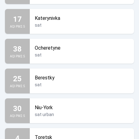
17
Katerynivka
sat
AQI PM2.5
38
Ocheretyne
sat
AQI PM2.5
25
Berestky
sat
AQI PM2.5
30
Niu-York
sat urban
AQI PM2.5
4
Toretsk