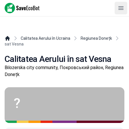
SaveEcoBot
Ope
Calitatea Aerului în Ucraina
Regiunea Donețk
sat Vesna
Calitatea Aerului în sat Vesna
Bilozerska city community, Покровський район, Regiunea
Donețk
?