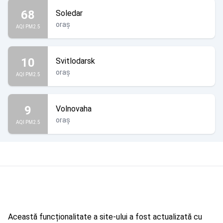
68
Soledar
oraș
AQI PM2.5
10
Svitlodarsk
oraș
AQI PM2.5
9
Volnovaha
oraș
AQI PM2.5
Această funcționalitate a site-ului a fost actualizată cu