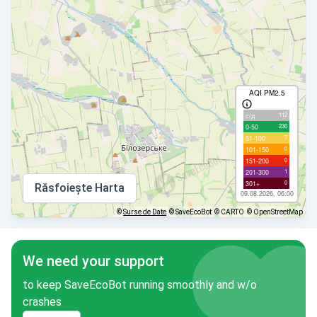
AQI PM2.5
112
с/д
230
0-50
7
51-100
0
101-150
0
151-200
1
201-300
0
301+
Răsfoiește Harta
09.08.2026, 06:00
©
Surse de Date
© SaveEcoBot
© CARTO
© OpenStreetMap
We need your support
to keep SaveEcoBot running smoothly and w/o
crashes