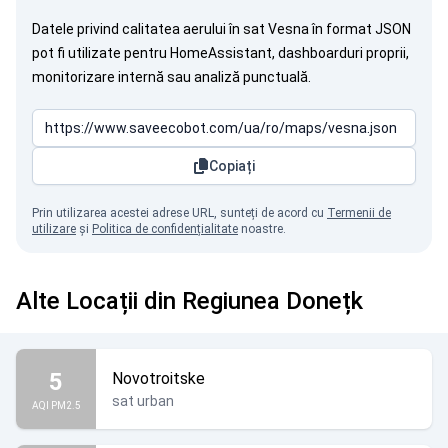
Datele privind calitatea aerului în sat Vesna în format JSON
pot fi utilizate pentru HomeAssistant, dashboarduri proprii,
monitorizare internă sau analiză punctuală.
Copiați
Prin utilizarea acestei adrese URL, sunteți de acord cu
Termenii de
utilizare
și
Politica de confidențialitate
noastre.
Alte Locații din Regiunea Donețk
5
Novotroitske
sat urban
AQI PM2.5