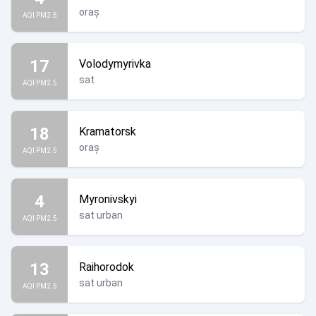
oraș
AQI PM2.5
17
Volodymyrivka
sat
AQI PM2.5
18
Kramatorsk
oraș
AQI PM2.5
4
Myronivskyi
sat urban
AQI PM2.5
13
Raihorodok
sat urban
AQI PM2.5