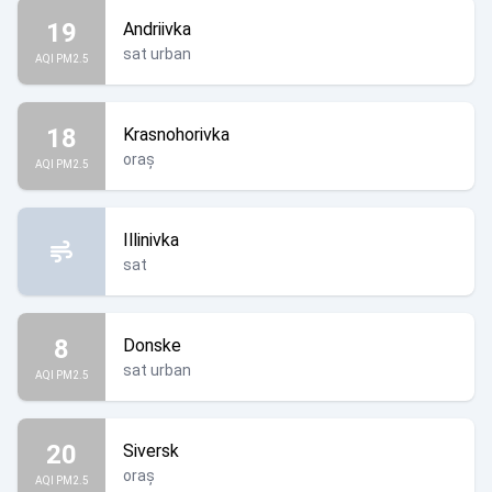
19
Andriivka
sat urban
AQI PM2.5
18
Krasnohorivka
oraș
AQI PM2.5
Illinivka
sat
8
Donske
sat urban
AQI PM2.5
20
Siversk
oraș
AQI PM2.5