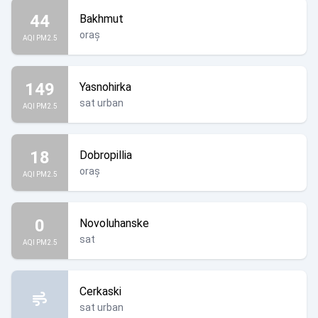
44
Bakhmut
oraș
AQI PM2.5
149
Yasnohirka
sat urban
AQI PM2.5
18
Dobropillia
oraș
AQI PM2.5
0
Novoluhanske
sat
AQI PM2.5
Cerkaski
sat urban