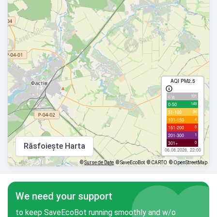
AQI PM2.5
101
с/д
149
0-50
94
51-100
4
101-150
0
151-200
1
201-300
0
301+
Răsfoiește Harta
06.08.2026, 22:00
©
Surse de Date
© SaveEcoBot
© CARTO
© OpenStreetMap
We need your support
to keep SaveEcoBot running smoothly and w/o