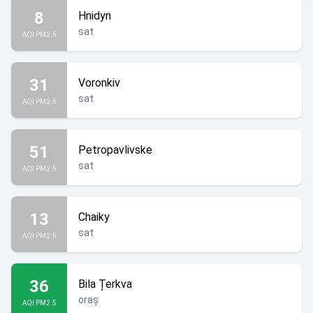
8
Hnidyn
sat
AQI PM2.5
31
Voronkiv
sat
AQI PM2.5
51
Petropavlivske
sat
AQI PM2.5
13
Chaiky
sat
AQI PM2.5
36
Bila Țerkva
oraș
AQI PM2.5