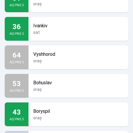
oraș
AQI PM2.5
36
Ivankiv
sat
AQI PM2.5
64
Vyshhorod
oraș
AQI PM2.5
53
Bohuslav
oraș
AQI PM2.5
43
Boryspil
oraș
AQI PM2.5