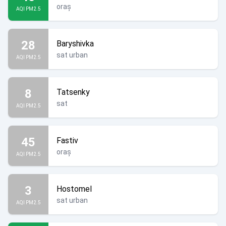
oraș
AQI PM2.5
28
Baryshivka
sat urban
AQI PM2.5
8
Tatsenky
sat
AQI PM2.5
45
Fastiv
oraș
AQI PM2.5
3
Hostomel
sat urban
AQI PM2.5