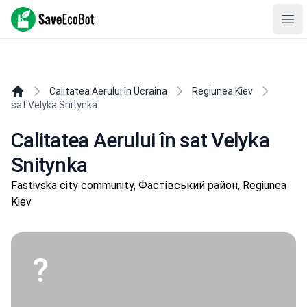
SaveEcoBot
Ope
Calitatea Aerului în Ucraina
Regiunea Kiev
sat Velyka Snitynka
Calitatea Aerului în sat Velyka
Snitynka
Fastivska city community, Фастівський район, Regiunea
Kiev
?