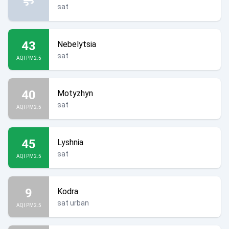
sat
43
Nebelytsia
sat
AQI PM2.5
40
Motyzhyn
sat
AQI PM2.5
45
Lyshnia
sat
AQI PM2.5
9
Kodra
sat urban
AQI PM2.5