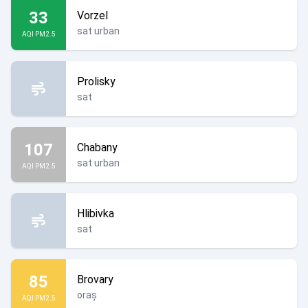
33
Vorzel
sat urban
AQI PM2.5
Prolisky
sat
107
Chabany
sat urban
AQI PM2.5
Hlibivka
sat
85
Brovary
oraș
AQI PM2.5