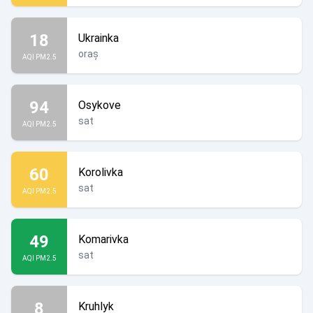
18
Ukrainka
oraș
AQI PM2.5
94
Osykove
sat
AQI PM2.5
60
Korolivka
sat
AQI PM2.5
49
Komarivka
sat
AQI PM2.5
8
Kruhlyk