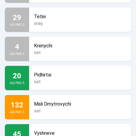
29
Tetiiv
oraș
AQI PM2.5
4
Krenychi
sat
AQI PM2.5
20
Pidhirtsi
sat
AQI PM2.5
132
Mali Dmytrovychi
sat
AQI PM2.5
45
Vyshneve