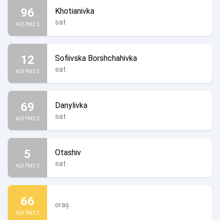
96
Khotianivka
sat
AQI PM2.5
12
Sofiivska Borshchahivka
sat
AQI PM2.5
69
Danylivka
sat
AQI PM2.5
5
Otashiv
sat
AQI PM2.5
66
oraș
AQI PM2.5