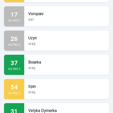
17
Voropaiv
sat
AQI PM2.5
26
Uzyn
oraș
AQI PM2.5
37
Boiarka
oraș
AQI PM2.5
54
Irpin
oraș
AQI PM2.5
31
Velyka Dymerka