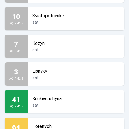
10
Sviatopetrivske
sat
AQI PM2.5
7
Kozyn
sat
AQI PM2.5
3
Lisnyky
sat
AQI PM2.5
41
Kriukivshchyna
sat
AQI PM2.5
64
Horenychi