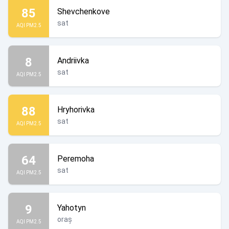
85
Shevchenkove
sat
AQI PM2.5
8
Andriivka
sat
AQI PM2.5
88
Hryhorivka
sat
AQI PM2.5
64
Peremoha
sat
AQI PM2.5
9
Yahotyn
oraș
AQI PM2.5