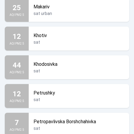
25
Makariv
sat urban
AQI PM2.5
12
Khotiv
sat
AQI PM2.5
44
Khodosivka
sat
AQI PM2.5
12
Petrushky
sat
AQI PM2.5
7
Petropavlivska Borshchahivka
sat
AQI PM2.5