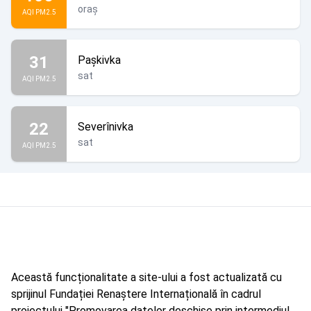
oraș
AQI PM2.5
31
Pașkivka
sat
AQI PM2.5
22
Severînivka
sat
AQI PM2.5
Această funcționalitate a site-ului a fost actualizată cu
sprijinul Fundației Renaștere Internațională în cadrul
proiectului "Promovarea datelor deschise prin intermediul