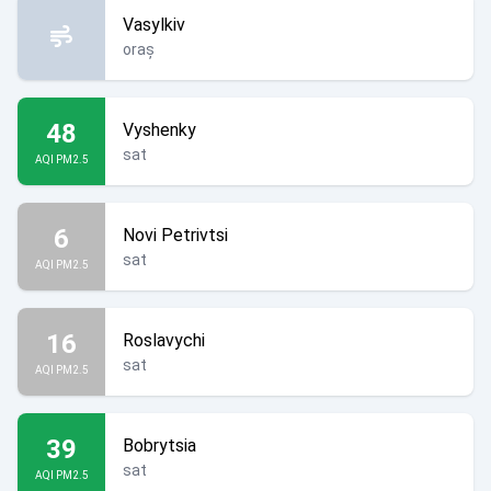
Vasylkiv
oraș
48
Vyshenky
sat
AQI PM2.5
6
Novi Petrivtsi
sat
AQI PM2.5
16
Roslavychi
sat
AQI PM2.5
39
Bobrytsia
sat
AQI PM2.5