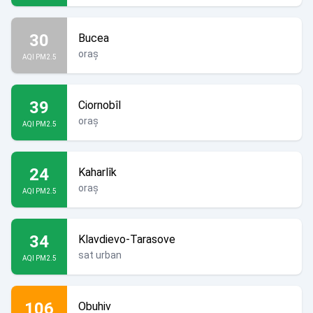
30
Bucea
oraș
AQI PM2.5
39
Ciornobîl
oraș
AQI PM2.5
24
Kaharlîk
oraș
AQI PM2.5
34
Klavdievo-Tarasove
sat urban
AQI PM2.5
106
Obuhiv