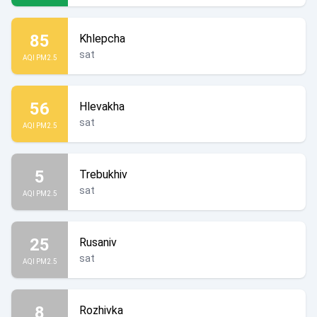
85
Khlepcha
sat
AQI PM2.5
56
Hlevakha
sat
AQI PM2.5
5
Trebukhiv
sat
AQI PM2.5
25
Rusaniv
sat
AQI PM2.5
8
Rozhivka