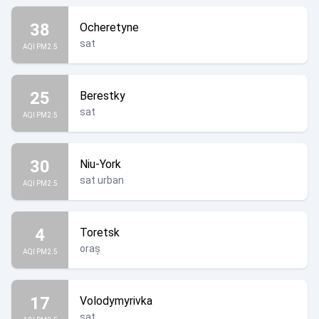
38
Ocheretyne
sat
AQI PM2.5
25
Berestky
sat
AQI PM2.5
30
Niu-York
sat urban
AQI PM2.5
4
Toretsk
oraș
AQI PM2.5
17
Volodymyrivka
sat