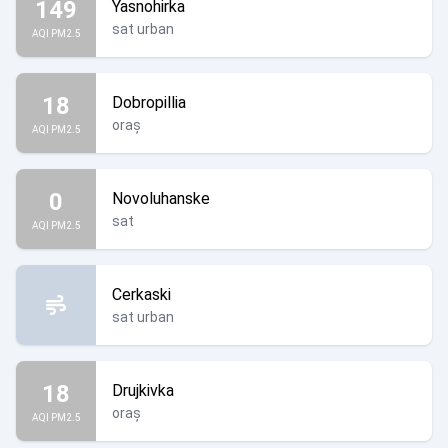
149
Yasnohirka
sat urban
AQI PM2.5
18
Dobropillia
oraș
AQI PM2.5
0
Novoluhanske
sat
AQI PM2.5
Cerkaski
sat urban
18
Drujkivka
oraș
AQI PM2.5