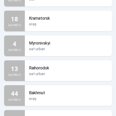
AQI PM2.5
18
Kramatorsk
oraș
AQI PM2.5
4
Myronivskyi
sat urban
AQI PM2.5
13
Raihorodok
sat urban
AQI PM2.5
44
Bakhmut
oraș
AQI PM2.5