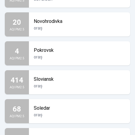
AQI PM2.5
20
Novohrodivka
oraș
AQI PM2.5
4
Pokrovsk
oraș
AQI PM2.5
414
Sloviansk
oraș
AQI PM2.5
68
Soledar
oraș
AQI PM2.5