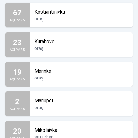
67
Kostiantînivka
oraș
AQI PM2.5
23
Kurahove
oraș
AQI PM2.5
19
Marinka
oraș
AQI PM2.5
2
Mariupol
oraș
AQI PM2.5
20
Mîkolaivka
sat urban