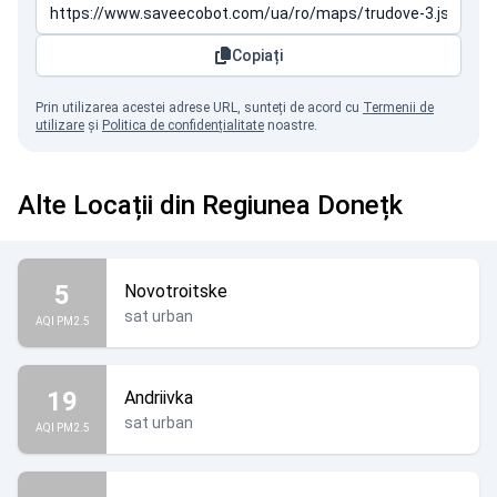
Copiați
Prin utilizarea acestei adrese URL, sunteți de acord cu
Termenii de
utilizare
și
Politica de confidențialitate
noastre.
Alte Locații din Regiunea Donețk
5
Novotroitske
sat urban
AQI PM2.5
19
Andriivka
sat urban
AQI PM2.5