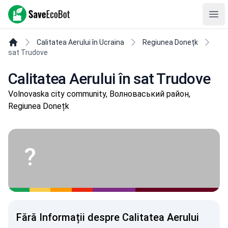
SaveEcoBot
Ope
Calitatea Aerului în Ucraina
Regiunea Donețk
sat Trudove
Calitatea Aerului în sat Trudove
Volnovaska city community, Волноваський район,
Regiunea Donețk
?
Fără Informații despre Calitatea Aerului