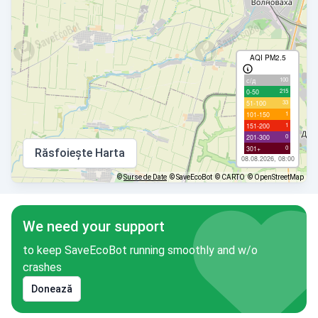
AQI PM2.5
100
с/д
215
0-50
33
51-100
1
101-150
1
151-200
0
201-300
0
301+
Răsfoiește Harta
08.08.2026, 08:00
©
Surse de Date
© SaveEcoBot
© CARTO
© OpenStreetMap
We need your support
to keep SaveEcoBot running smoothly and w/o
crashes
Donează