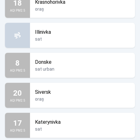
18
Krasnohorivka
oraș
AQI PM2.5
Illinivka
sat
8
Donske
sat urban
AQI PM2.5
20
Siversk
oraș
AQI PM2.5
17
Katerynivka
sat
AQI PM2.5