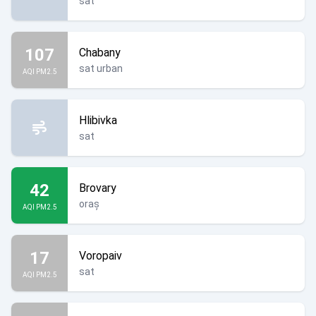
sat
107
Chabany
sat urban
AQI PM2.5
Hlibivka
sat
42
Brovary
oraș
AQI PM2.5
17
Voropaiv
sat
AQI PM2.5