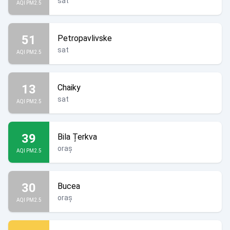
sat
AQI PM2.5
51
Petropavlivske
sat
AQI PM2.5
13
Chaiky
sat
AQI PM2.5
39
Bila Țerkva
oraș
AQI PM2.5
30
Bucea
oraș
AQI PM2.5