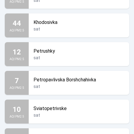
sat
AQI PM2.5
44
Khodosivka
sat
AQI PM2.5
12
Petrushky
sat
AQI PM2.5
7
Petropavlivska Borshchahivka
sat
AQI PM2.5
10
Sviatopetrivske
sat
AQI PM2.5