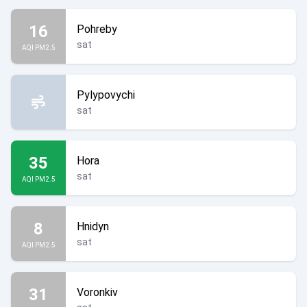
16
Pohreby
sat
AQI PM2.5
Pylypovychi
sat
35
Hora
sat
AQI PM2.5
8
Hnidyn
sat
AQI PM2.5
31
Voronkiv