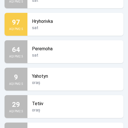
sat
AQI PM2.5
97
Hryhorivka
sat
AQI PM2.5
64
Peremoha
sat
AQI PM2.5
9
Yahotyn
oraș
AQI PM2.5
29
Tetiiv
oraș
AQI PM2.5