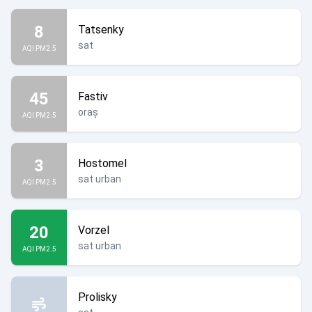
8
Tatsenky
sat
AQI PM2.5
45
Fastiv
oraș
AQI PM2.5
3
Hostomel
sat urban
AQI PM2.5
20
Vorzel
sat urban
AQI PM2.5
Prolisky