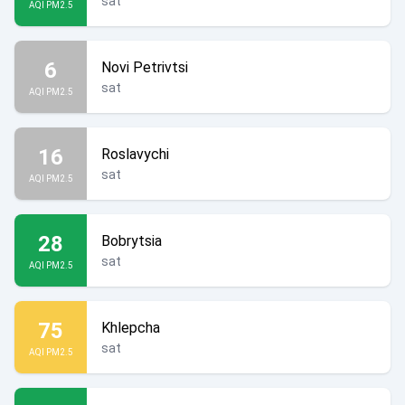
sat
AQI PM2.5
6
Novi Petrivtsi
sat
AQI PM2.5
16
Roslavychi
sat
AQI PM2.5
28
Bobrytsia
sat
AQI PM2.5
75
Khlepcha
sat
AQI PM2.5