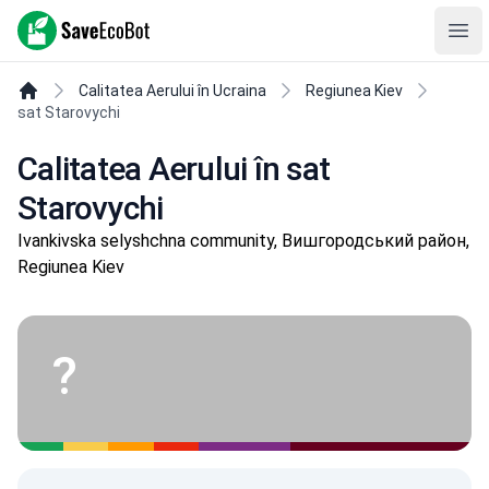
SaveEcoBot
Ope
Calitatea Aerului în Ucraina
Regiunea Kiev
sat Starovychi
Calitatea Aerului în sat
Starovychi
Ivankivska selyshchna community, Вишгородський район,
Regiunea Kiev
?