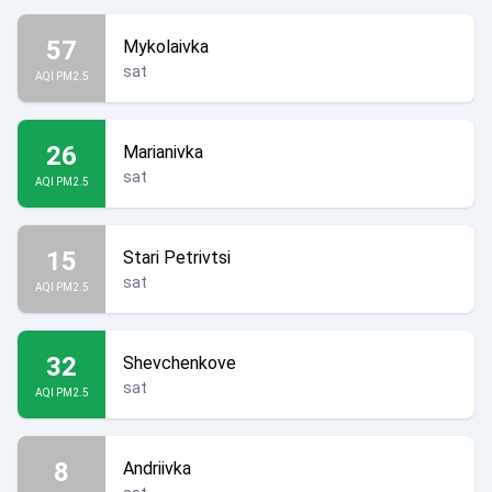
57
Mykolaivka
sat
AQI PM2.5
26
Marianivka
sat
AQI PM2.5
15
Stari Petrivtsi
sat
AQI PM2.5
32
Shevchenkove
sat
AQI PM2.5
8
Andriivka