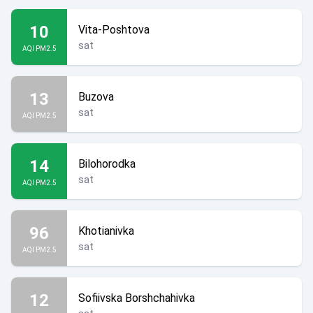
10
Vita-Poshtova
sat
AQI PM2.5
13
Buzova
sat
AQI PM2.5
14
Bilohorodka
sat
AQI PM2.5
96
Khotianivka
sat
AQI PM2.5
12
Sofiivska Borshchahivka