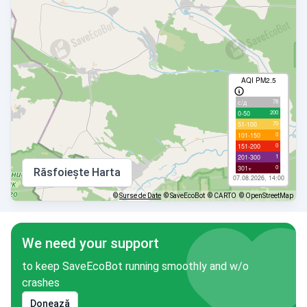
AQI PM2.5
78
с/д
200
0-50
70
51-100
0
101-150
0
151-200
1
201-300
0
301+
Răsfoiește Harta
07.08.2026, 14:00
©
Surse de Date
© SaveEcoBot
© CARTO
© OpenStreetMap
We need your support
to keep SaveEcoBot running smoothly and w/o
crashes
Donează