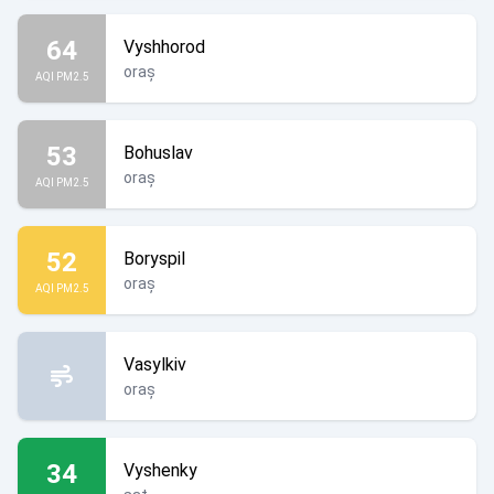
64
Vyshhorod
oraș
AQI PM2.5
53
Bohuslav
oraș
AQI PM2.5
52
Boryspil
oraș
AQI PM2.5
Vasylkiv
oraș
34
Vyshenky