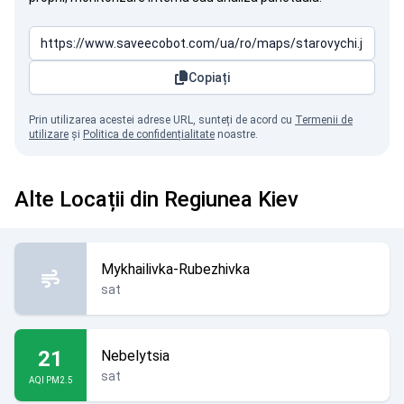
Copiați
Prin utilizarea acestei adrese URL, sunteți de acord cu
Termenii de
utilizare
și
Politica de confidențialitate
noastre.
Alte Locații din Regiunea Kiev
Mykhailivka-Rubezhivka
sat
21
Nebelytsia
sat
AQI PM2.5