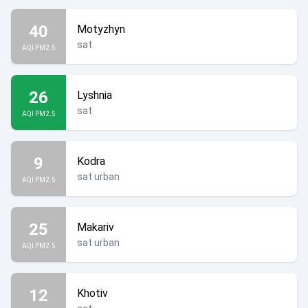
40
Motyzhyn
sat
AQI PM2.5
26
Lyshnia
sat
AQI PM2.5
9
Kodra
sat urban
AQI PM2.5
25
Makariv
sat urban
AQI PM2.5
12
Khotiv