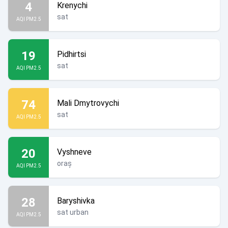
4
Krenychi
sat
AQI PM2.5
19
Pidhirtsi
sat
AQI PM2.5
74
Mali Dmytrovychi
sat
AQI PM2.5
20
Vyshneve
oraș
AQI PM2.5
28
Baryshivka
sat urban
AQI PM2.5