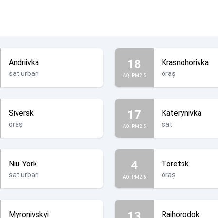
18
Andriivka
Krasnohorivka
sat urban
oraș
AQI PM2.5
17
Siversk
Katerynivka
oraș
sat
AQI PM2.5
4
Niu-York
Toretsk
sat urban
oraș
AQI PM2.5
13
Myronivskyi
Raihorodok