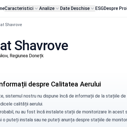
me
Caracteristici
Analize
Date Deschise
ESG
Despre Pro
sat Shavrove
 sat Shavrove
йон, Regiunea Donețk
nformații despre Calitatea Aerului
e, sistemul nostru nu dispune încă de informații de la stațiile 
dicele calității aerului.
robabil, nu au fost încă instalate stații de monitorizare în aces
i o puteți instala sau ne puteți
anunța
despre stațiile de monitori