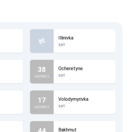
Illinivka
sat
38
Ocheretyne
sat
AQI PM2.5
17
Volodymyrivka
sat
AQI PM2.5
44
Bakhmut