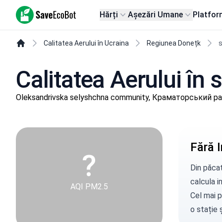
SaveEcoBot
Hărți
Așezări Umane
Platfor
Calitatea Aerului în Ucraina
Regiunea Donețk
Calitatea Aerului în
Oleksandrivska selyshchna community, Краматорський ра
Fără I
?
Din păcat
calcula in
AQI PM2.5
Cel mai p
o stație
ș