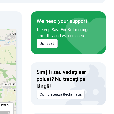
We need your support
to keep SaveEcoBot running
smoothly and w/o crashes
Donează
Simțiți sau vedeți aer
poluat? Nu treceți pe
lângă!
Completează Reclamația
I PM2.5
85