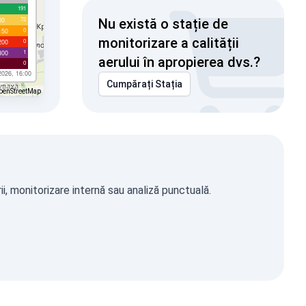
191
72
00
Nu există o stație de
0
150
monitorizare a calității
0
200
1
300
aerului în apropierea dvs.?
0
2026, 16:00
Cumpărați Stația
penStreetMap
i, monitorizare internă sau analiză punctuală.