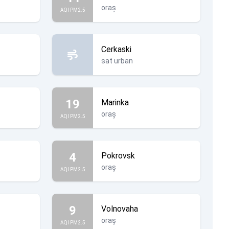
oraș
AQI PM2.5
Cerkaski
sat urban
19
Marinka
oraș
AQI PM2.5
4
Pokrovsk
oraș
AQI PM2.5
9
Volnovaha
oraș
AQI PM2.5