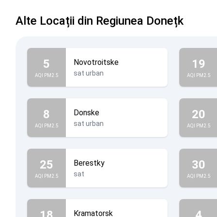
Alte Locații din Regiunea Donețk
5
19
Novotroitske
sat urban
AQI PM2.5
AQI PM2.5
8
20
Donske
sat urban
AQI PM2.5
AQI PM2.5
25
30
Berestky
sat
AQI PM2.5
AQI PM2.5
18
4
Kramatorsk