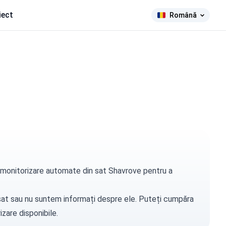
iect
Română
de monitorizare automate din sat Shavrove pentru a
t sat sau nu suntem informați despre ele. Puteți
cumpăra
zare disponibile.