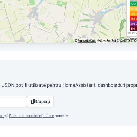
0-50
51-1
101-
151-
201-
301+
06.08.
©
Surse de Date
© SaveEcoBot
© CARTO
© O
t JSON pot fi utilizate pentru HomeAssistant, dashboarduri propri
Copiați
are
și
Politica de confidențialitate
noastre.