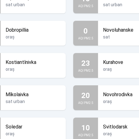
sat urban
sat urban
AQI PM2.5
0
Dobropillia
Novoluhanske
oraș
sat
AQI PM2.5
23
Kostiantînivka
Kurahove
oraș
oraș
AQI PM2.5
20
Mîkolaivka
Novohrodivka
sat urban
oraș
AQI PM2.5
10
Soledar
Svitlodarsk
oraș
oraș
AQI PM2.5