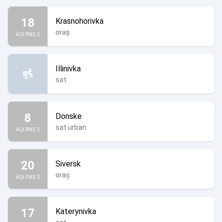
18
Krasnohorivka
oraș
AQI PM2.5
Illinivka
sat
8
Donske
sat urban
AQI PM2.5
20
Siversk
oraș
AQI PM2.5
17
Katerynivka