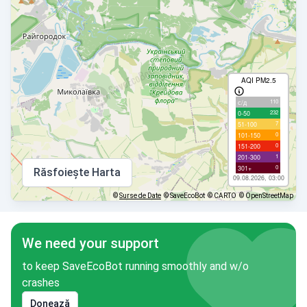
AQI PM2.5
110
с/д
232
0-50
7
51-100
0
101-150
0
151-200
1
201-300
0
301+
Răsfoiește Harta
09.08.2026, 03:00
©
Surse de Date
© SaveEcoBot
© CARTO
© OpenStreetMap
We need your support
to keep SaveEcoBot running smoothly and w/o
crashes
Donează