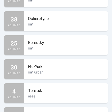
sat
AQI PM2.5
38
Ocheretyne
sat
AQI PM2.5
25
Berestky
sat
AQI PM2.5
30
Niu-York
sat urban
AQI PM2.5
4
Toretsk
oraș
AQI PM2.5