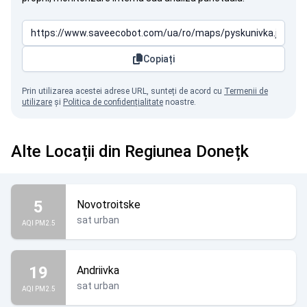
Copiați
Prin utilizarea acestei adrese URL, sunteți de acord cu
Termenii de
utilizare
și
Politica de confidențialitate
noastre.
Alte Locații din Regiunea Donețk
5
Novotroitske
sat urban
AQI PM2.5
19
Andriivka
sat urban
AQI PM2.5