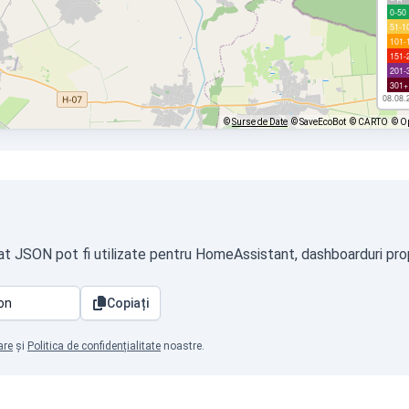
0-50
51-1
101-
151-
201-
301+
08.08.
©
Surse de Date
© SaveEcoBot
© CARTO
© O
at JSON pot fi utilizate pentru HomeAssistant, dashboarduri propr
Copiați
are
și
Politica de confidențialitate
noastre.