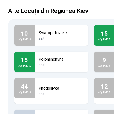
Alte Locații din Regiunea Kiev
10
15
Sviatopetrivske
sat
AQI PM2.5
AQI PM2.5
15
9
Kolonshchyna
sat
AQI PM2.5
AQI PM2.5
44
12
Khodosivka
AQI PM2.5
AQI PM2.5
sat