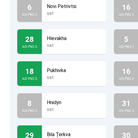
6
16
Novi Petrivtsi
sat
AQI PM2.5
AQI PM2.5
28
5
Hlevakha
sat
AQI PM2.5
AQI PM2.5
18
16
Pukhivka
sat
AQI PM2.5
AQI PM2.5
8
31
Hnidyn
sat
AQI PM2.5
AQI PM2.5
29
30
Bila Țerkva