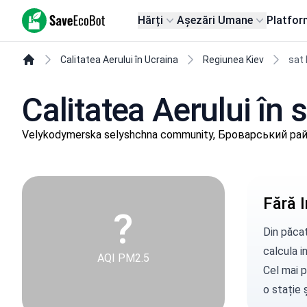
SaveEcoBot
Hărți
Așezări Umane
Platfor
Calitatea Aerului în Ucraina
Regiunea Kiev
sat
Calitatea Aerului în
Velykodymerska selyshchna community, Броварський райо
Fără I
?
Din păcat
calcula in
AQI PM2.5
Cel mai p
o stație
ș