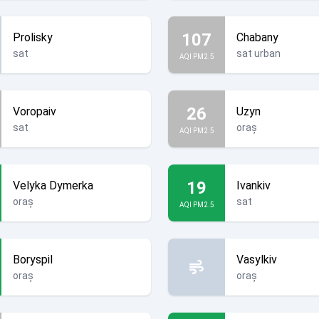
107
Prolisky
Chabany
sat
sat urban
AQI PM2.5
26
Voropaiv
Uzyn
sat
oraș
AQI PM2.5
19
Velyka Dymerka
Ivankiv
oraș
sat
AQI PM2.5
Boryspil
Vasylkiv
oraș
oraș