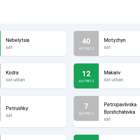
40
Nebelytsia
Motyzhyn
sat
sat
AQI PM2.5
12
Kodra
Makariv
sat urban
sat urban
AQI PM2.5
Petropavlivska
7
Petrushky
Borshchahivka
AQI PM2.5
sat
sat