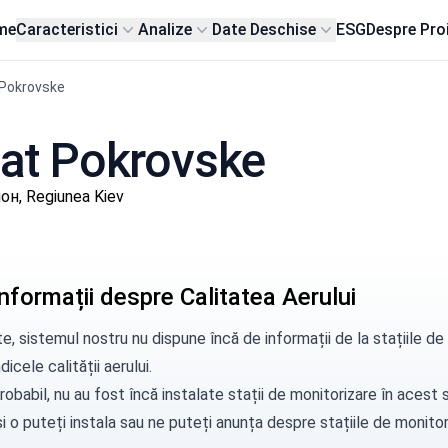
me
Caracteristici
Analize
Date Deschise
ESG
Despre Pro
 Pokrovske
 sat Pokrovske
н, Regiunea Kiev
nformații despre Calitatea Aerului
e, sistemul nostru nu dispune încă de informații de la stațiile 
dicele calității aerului.
robabil, nu au fost încă instalate stații de monitorizare în aces
i o puteți instala sau ne puteți
anunța
despre stațiile de monitori