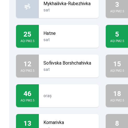
3
Mykhailivka-Rubezhivka
sat
AQI PM2.5
25
5
Hatne
sat
AQI PM2.5
AQI PM2.5
12
15
Sofiivska Borshchahivka
sat
AQI PM2.5
AQI PM2.5
46
18
oraș
AQI PM2.5
AQI PM2.5
13
8
Komarivka