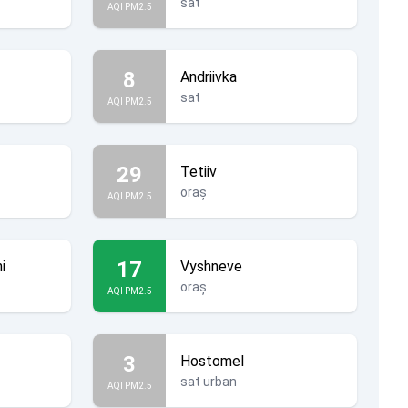
sat
AQI PM2.5
8
Andriivka
sat
AQI PM2.5
29
Tetiiv
oraș
AQI PM2.5
17
i
Vyshneve
oraș
AQI PM2.5
3
Hostomel
sat urban
AQI PM2.5