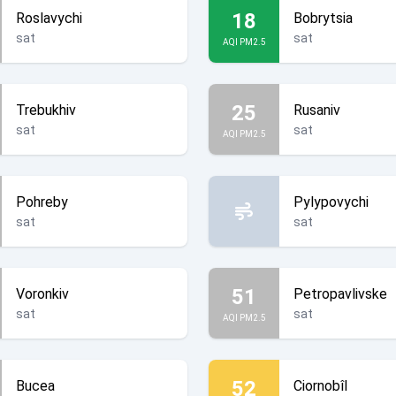
18
Roslavychi
Bobrytsia
sat
sat
AQI PM2.5
25
Trebukhiv
Rusaniv
sat
sat
AQI PM2.5
Pohreby
Pylypovychi
sat
sat
51
Voronkiv
Petropavlivske
sat
sat
AQI PM2.5
52
Bucea
Ciornobîl