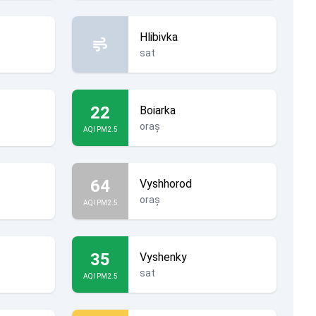
Hlibivka
sat
22
Boiarka
oraș
AQI PM2.5
64
Vyshhorod
oraș
AQI PM2.5
35
Vyshenky
sat
AQI PM2.5