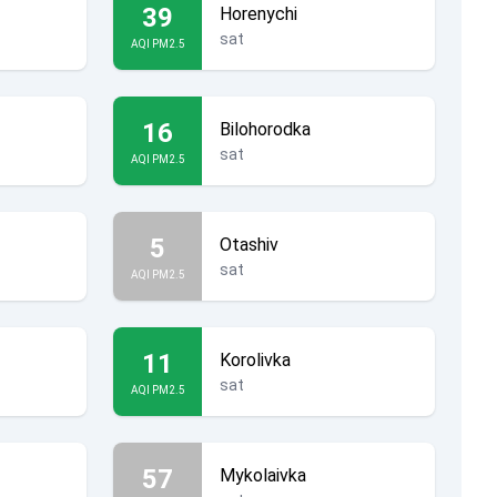
39
Horenychi
sat
AQI PM2.5
16
Bilohorodka
sat
AQI PM2.5
5
Otashiv
sat
AQI PM2.5
11
Korolivka
sat
AQI PM2.5
57
Mykolaivka