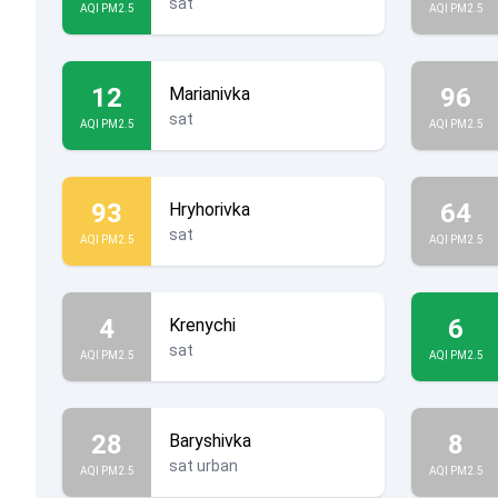
sat
AQI PM2.5
AQI PM2.5
12
96
Marianivka
sat
AQI PM2.5
AQI PM2.5
93
64
Hryhorivka
sat
AQI PM2.5
AQI PM2.5
4
6
Krenychi
sat
AQI PM2.5
AQI PM2.5
28
8
Baryshivka
sat urban
AQI PM2.5
AQI PM2.5