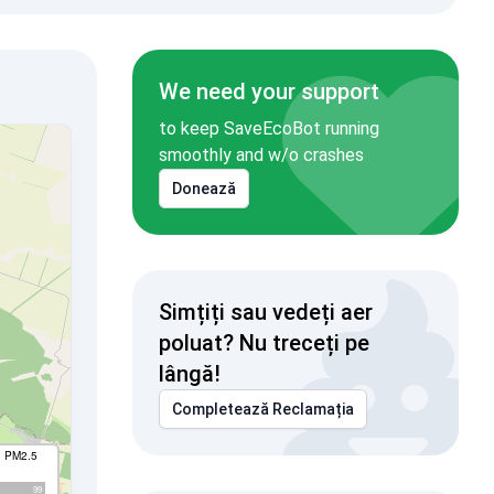
We need your support
to keep SaveEcoBot running
smoothly and w/o crashes
Donează
Simțiți sau vedeți aer
poluat? Nu treceți pe
lângă!
Completează Reclamația
I PM2.5
99