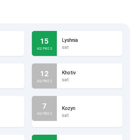
15
Lyshnia
sat
AQI PM2.5
12
Khotiv
sat
AQI PM2.5
7
Kozyn
AQI PM2.5
sat