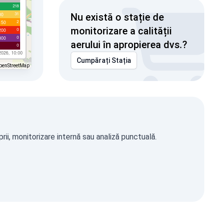
218
31
00
Nu există o stație de
2
150
monitorizare a calității
0
200
0
300
aerului în apropierea dvs.?
0
2026, 10:00
Cumpărați Stația
penStreetMap
ii, monitorizare internă sau analiză punctuală.