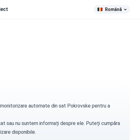
iect
Română
de monitorizare automate din sat Pokrovske pentru a
t sat sau nu suntem informați despre ele. Puteți
cumpăra
zare disponibile.