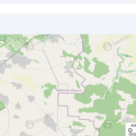
e
AQ
с/д