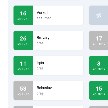
16
Vorzel
sat urban
AQI PM2.5
26
17
Brovary
oraș
AQI PM2.5
AQI PM2.5
11
8
Irpin
oraș
AQI PM2.5
AQI PM2.5
53
15
Bohuslav
oraș
AQI PM2.5
AQI PM2.5