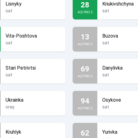
28
Lisnyky
Kriukivshchyna
sat
sat
AQI PM2.5
13
Vita-Poshtova
Buzova
sat
sat
AQI PM2.5
69
Stari Petrivtsi
Danylivka
sat
sat
AQI PM2.5
94
Ukrainka
Osykove
oraș
sat
AQI PM2.5
62
Kruhlyk
Yurivka