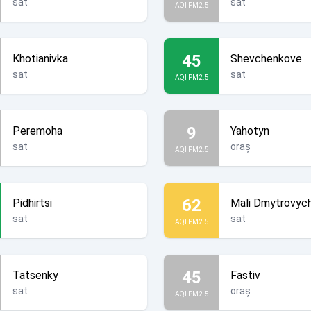
sat
sat
AQI PM2.5
45
Khotianivka
Shevchenkove
sat
sat
AQI PM2.5
9
Peremoha
Yahotyn
sat
oraș
AQI PM2.5
62
Pidhirtsi
Mali Dmytrovych
sat
sat
AQI PM2.5
45
Tatsenky
Fastiv
sat
oraș
AQI PM2.5