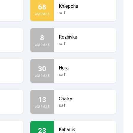
68
Khlepcha
sat
AQI PM2.5
8
Rozhivka
sat
AQI PM2.5
30
Hora
sat
AQI PM2.5
13
Chaiky
sat
AQI PM2.5
23
Kaharlîk