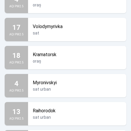
oraș
AQI PM2.5
17
Volodymyrivka
sat
AQI PM2.5
18
Kramatorsk
oraș
AQI PM2.5
4
Myronivskyi
sat urban
AQI PM2.5
13
Raihorodok
sat urban
AQI PM2.5