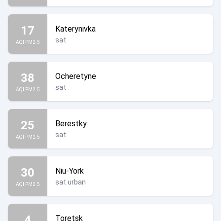
17
Katerynivka
sat
AQI PM2.5
38
Ocheretyne
sat
AQI PM2.5
25
Berestky
sat
AQI PM2.5
30
Niu-York
sat urban
AQI PM2.5
4
Toretsk