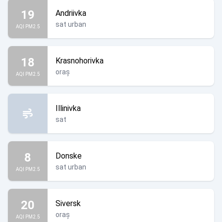
19
Andriivka
sat urban
AQI PM2.5
18
Krasnohorivka
oraș
AQI PM2.5
Illinivka
sat
8
Donske
sat urban
AQI PM2.5
20
Siversk
oraș
AQI PM2.5