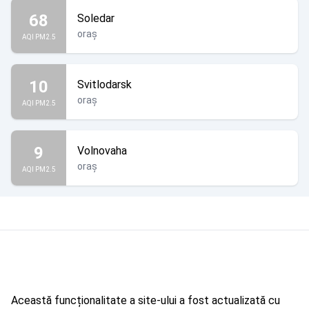
68
Soledar
oraș
AQI PM2.5
10
Svitlodarsk
oraș
AQI PM2.5
9
Volnovaha
oraș
AQI PM2.5
Această funcționalitate a site-ului a fost actualizată cu