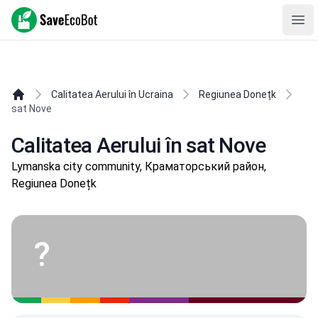
SaveEcoBot
Ope
Calitatea Aerului în Ucraina
Regiunea Donețk
sat Nove
Calitatea Aerului în sat Nove
Lymanska city community, Краматорський район,
Regiunea Donețk
?