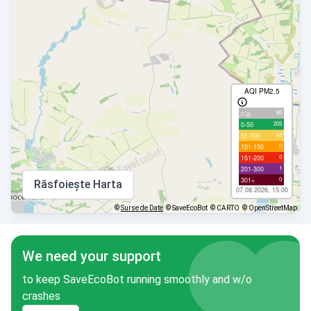
AQI PM2.5
80
с/д
205
0-50
63
51-100
0
101-150
0
151-200
1
201-300
0
301+
Răsfoiește Harta
07.08.2026, 15:00
©
Surse de Date
© SaveEcoBot
© CARTO
© OpenStreetMap
We need your support
to keep SaveEcoBot running smoothly and w/o
crashes