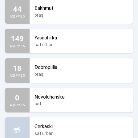
44
Bakhmut
oraș
AQI PM2.5
149
Yasnohirka
sat urban
AQI PM2.5
18
Dobropillia
oraș
AQI PM2.5
0
Novoluhanske
sat
AQI PM2.5
Cerkaski
sat urban