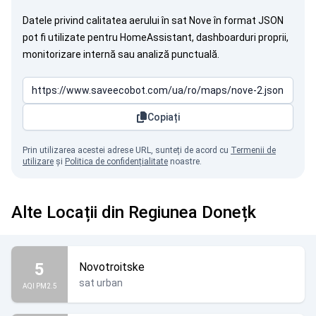
Datele privind calitatea aerului în sat Nove în format JSON
pot fi utilizate pentru HomeAssistant, dashboarduri proprii,
monitorizare internă sau analiză punctuală.
Copiați
Prin utilizarea acestei adrese URL, sunteți de acord cu
Termenii de
utilizare
și
Politica de confidențialitate
noastre.
Alte Locații din Regiunea Donețk
5
Novotroitske
sat urban
AQI PM2.5