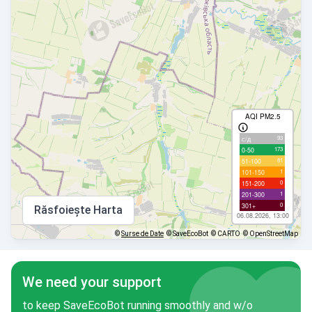
AQI PM2.5
93
с/д
173
0-50
81
51-100
1
101-150
0
151-200
1
201-300
0
301+
Răsfoiește Harta
06.08.2026, 13:00
©
Surse de Date
© SaveEcoBot
© CARTO
© OpenStreetMap
We need your support
to keep SaveEcoBot running smoothly and w/o