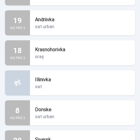
19
Andriivka
sat urban
AQI PM2.5
18
Krasnohorivka
oraș
AQI PM2.5
Illinivka
sat
8
Donske
sat urban
AQI PM2.5
Siversk