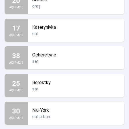
20
oraș
AQI PM2.5
17
Katerynivka
sat
AQI PM2.5
38
Ocheretyne
sat
AQI PM2.5
25
Berestky
sat
AQI PM2.5
30
Niu-York
sat urban
AQI PM2.5