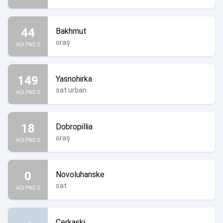
44
Bakhmut
oraș
AQI PM2.5
149
Yasnohirka
sat urban
AQI PM2.5
18
Dobropillia
oraș
AQI PM2.5
0
Novoluhanske
sat
AQI PM2.5
Cerkaski