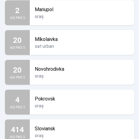
2
Mariupol
oraș
AQI PM2.5
20
Mîkolaivka
sat urban
AQI PM2.5
20
Novohrodivka
oraș
AQI PM2.5
4
Pokrovsk
oraș
AQI PM2.5
414
Sloviansk
oraș
AQI PM2.5