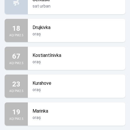
sat urban
18
Drujkivka
oraș
AQI PM2.5
67
Kostiantînivka
oraș
AQI PM2.5
23
Kurahove
oraș
AQI PM2.5
19
Marinka
oraș
AQI PM2.5