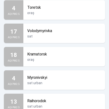
4
Toretsk
oraș
AQI PM2.5
17
Volodymyrivka
sat
AQI PM2.5
18
Kramatorsk
oraș
AQI PM2.5
4
Myronivskyi
sat urban
AQI PM2.5
13
Raihorodok
sat urban
AQI PM2.5