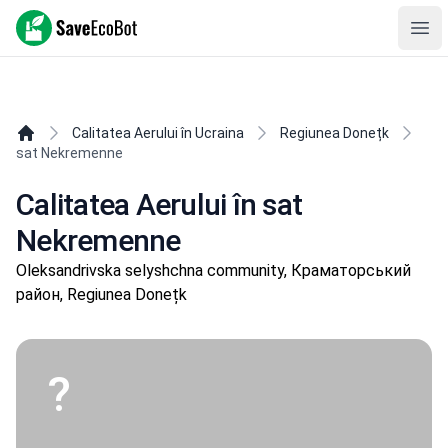
SaveEcoBot
Ope
Calitatea Aerului în Ucraina
Regiunea Donețk
sat Nekremenne
Calitatea Aerului în sat
Nekremenne
Oleksandrivska selyshchna community, Краматорський
район, Regiunea Donețk
?