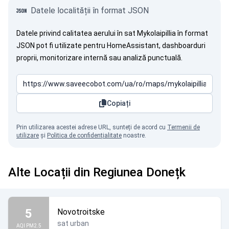
Datele localității în format JSON
Datele privind calitatea aerului în sat Mykolaipillia în format
JSON pot fi utilizate pentru HomeAssistant, dashboarduri
proprii, monitorizare internă sau analiză punctuală.
Copiați
Prin utilizarea acestei adrese URL, sunteți de acord cu
Termenii de
utilizare
și
Politica de confidențialitate
noastre.
Alte Locații din Regiunea Donețk
5
Novotroitske
sat urban
AQI PM2.5