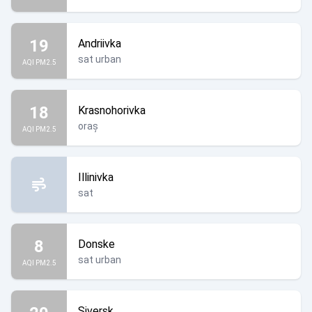
19
Andriivka
sat urban
AQI PM2.5
18
Krasnohorivka
oraș
AQI PM2.5
Illinivka
sat
8
Donske
sat urban
AQI PM2.5
Siversk