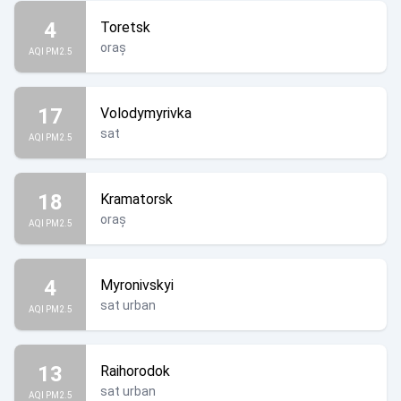
4
Toretsk
oraș
AQI PM2.5
17
Volodymyrivka
sat
AQI PM2.5
18
Kramatorsk
oraș
AQI PM2.5
4
Myronivskyi
sat urban
AQI PM2.5
13
Raihorodok
sat urban
AQI PM2.5