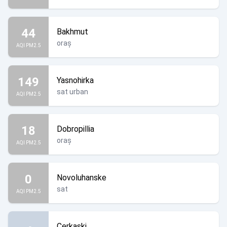
44
Bakhmut
oraș
AQI PM2.5
149
Yasnohirka
sat urban
AQI PM2.5
18
Dobropillia
oraș
AQI PM2.5
0
Novoluhanske
sat
AQI PM2.5
Cerkaski