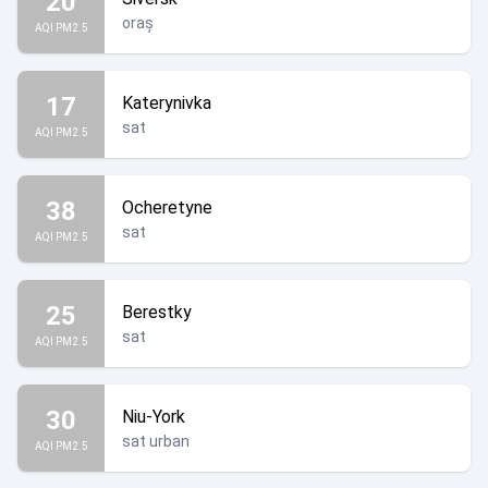
20
oraș
AQI PM2.5
17
Katerynivka
sat
AQI PM2.5
38
Ocheretyne
sat
AQI PM2.5
25
Berestky
sat
AQI PM2.5
30
Niu-York
sat urban
AQI PM2.5