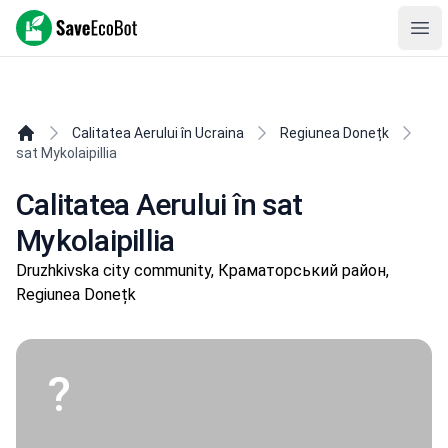
SaveEcoBot
Ope
Calitatea Aerului în Ucraina
Regiunea Donețk
sat Mykolaipillia
Calitatea Aerului în sat
Mykolaipillia
Druzhkivska city community, Краматорський район,
Regiunea Donețk
?