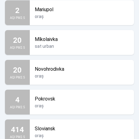
2
Mariupol
oraș
AQI PM2.5
20
Mîkolaivka
sat urban
AQI PM2.5
20
Novohrodivka
oraș
AQI PM2.5
4
Pokrovsk
oraș
AQI PM2.5
414
Sloviansk
oraș
AQI PM2.5