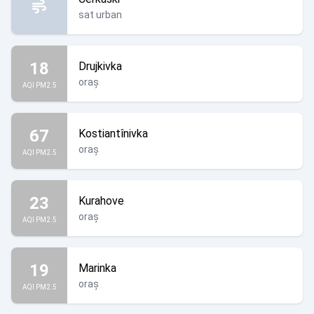
sat urban
18
Drujkivka
oraș
AQI PM2.5
67
Kostiantînivka
oraș
AQI PM2.5
23
Kurahove
oraș
AQI PM2.5
19
Marinka
oraș
AQI PM2.5