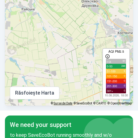
AQI PM2.5
97
с/д
248
0-50
6
51-100
0
101-150
0
151-200
0
201-300
0
301+
Răsfoiește Harta
10.08.2026, 18:00
©
Surse de Date
© SaveEcoBot
© CARTO
© OpenStreetMap
We need your support
to keep SaveEcoBot running smoothly and w/o