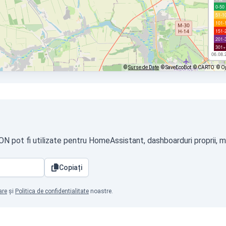
0-50
51-1
101-
151-
201-
301+
06.08.
©
Surse de Date
© SaveEcoBot
© CARTO
© O
SON pot fi utilizate pentru HomeAssistant, dashboarduri proprii, m
Copiați
are
și
Politica de confidențialitate
noastre.