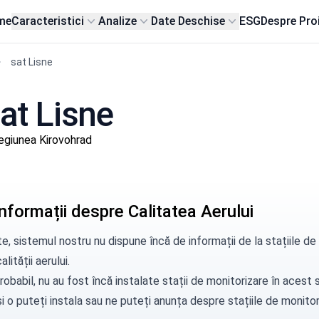
me
Caracteristici
Analize
Date Deschise
ESG
Despre Pro
sat Lisne
sat Lisne
egiunea Kirovohrad
nformații despre Calitatea Aerului
e, sistemul nostru nu dispune încă de informații de la stațiile d
alității aerului.
robabil, nu au fost încă instalate stații de monitorizare în aces
i o puteți instala sau ne puteți
anunța
despre stațiile de monitori