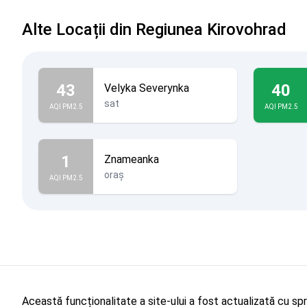
Alte Locații din Regiunea Kirovohrad
43
40
Velyka Severynka
sat
AQI PM2.5
AQI PM2.5
1
Znameanka
oraș
AQI PM2.5
Această funcționalitate a site-ului a fost actualizată cu sp