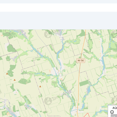
AQ
с/д