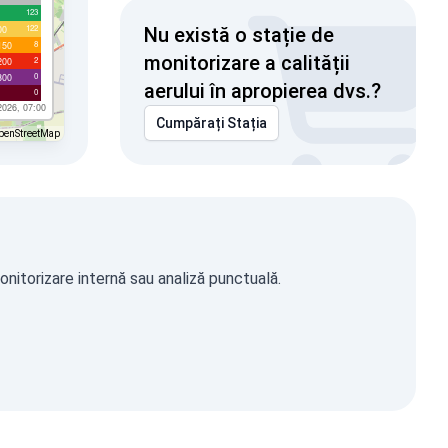
123
122
00
Nu există o stație de
8
150
monitorizare a calității
2
200
0
300
aerului în apropierea dvs.?
0
2026, 07:00
Cumpărați Stația
penStreetMap
onitorizare internă sau analiză punctuală.