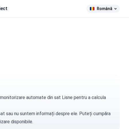
iect
Română
e monitorizare automate din sat Lisne pentru a calcula
t sat sau nu suntem informați despre ele. Puteți
cumpăra
zare disponibile.