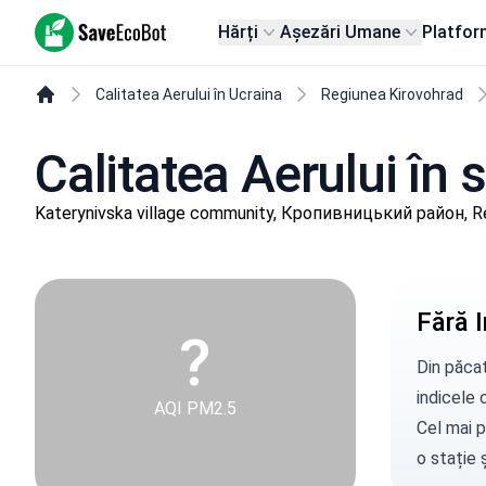
SaveEcoBot
Hărți
Așezări Umane
Platfor
Calitatea Aerului în Ucraina
Regiunea Kirovohrad
Calitatea Aerului în 
Katerynivska village community, Кропивницький район, R
Fără I
?
Din păcat
indicele c
AQI PM2.5
Cel mai p
o stație
ș