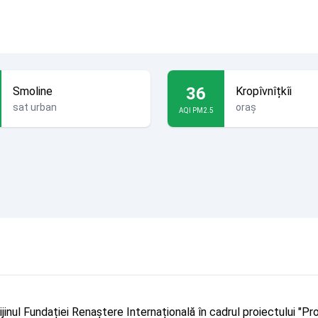
36
Smoline
Kropîvnîțkîi
sat urban
oraș
AQI PM2.5
rijinul Fundației Renaștere Internațională în cadrul proiectului 