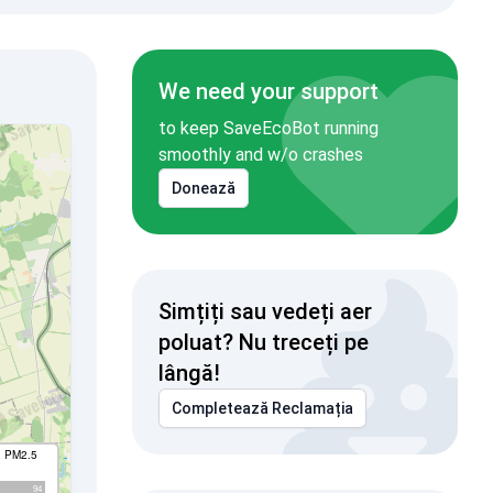
We need your support
to keep SaveEcoBot running
smoothly and w/o crashes
Donează
Simțiți sau vedeți aer
poluat? Nu treceți pe
lângă!
Completează Reclamația
I PM2.5
94