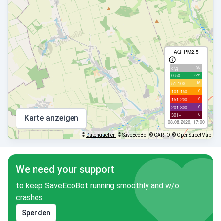
AQI PM2.5
98
с/д
236
0-50
16
51-100
0
101-150
0
151-200
0
201-300
0
301+
Karte anzeigen
08.08.2026, 17:00
©
Datenquellen
© SaveEcoBot
© CARTO
© OpenStreetMap
We need your support
to keep SaveEcoBot running smoothly and w/o
crashes
Spenden