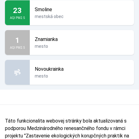
23
Smoline
mestská obec
AQI PM2.5
1
Znamianka
mesto
AQI PM2.5
Novoukrainka
mesto
Táto funkcionalita webovej stránky bola aktualizovaná s
podporou Medzinárodného renesančného fondu v rámci
projektu "Zastavenie ekologických korupčných praktík na