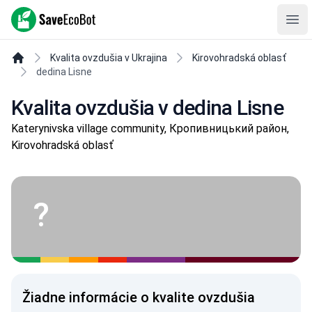
SaveEcoBot
Ope
Kvalita ovzdušia v Ukrajina
Kirovohradská oblasť
dedina Lisne
Kvalita ovzdušia v dedina Lisne
Katerynivska village community, Кропивницький район,
Kirovohradská oblasť
?
Žiadne informácie o kvalite ovzdušia