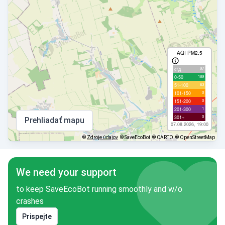
AQI PM2.5
97
с/д
189
0-50
63
51-100
0
101-150
0
151-200
1
201-300
0
301+
Prehliadať mapu
07.08.2026, 19:00
©
Zdroje údajov
© SaveEcoBot
© CARTO
© OpenStreetMap
We need your support
to keep SaveEcoBot running smoothly and w/o
crashes
Prispejte