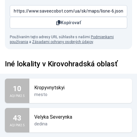
Kopírovať
Používaním tejto adresy URL súhlasíte s našimi
Podmienkami
používania
a
Zásadami ochrany osobných údajov
.
Iné lokality v Kirovohradská oblasť
10
Kropyvnytskyi
mesto
AQI PM2.5
43
Velyka Severynka
dedina
AQI PM2.5