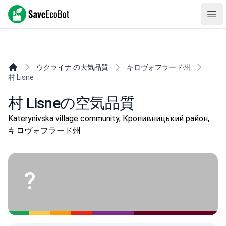
SaveEcoBot
Ope
ウクライナ の大気品質
キロヴォフラード州
村 Lisne
村 Lisneの空気品質
Katerynivska village community, Кропивницький район,
キロヴォフラード州
?