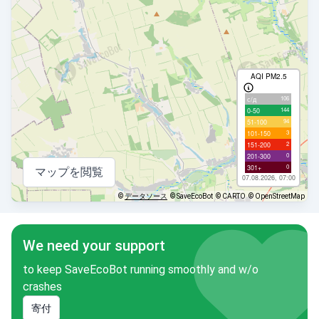
AQI PM2.5
106
с/д
144
0-50
94
51-100
3
101-150
2
151-200
0
201-300
0
301+
マップを閲覧
07.08.2026, 07:00
©
データソース
© SaveEcoBot
© CARTO
© OpenStreetMap
We need your support
to keep SaveEcoBot running smoothly and w/o
crashes
寄付