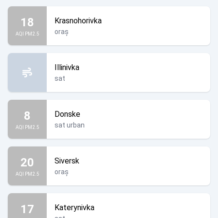
18
Krasnohorivka
oraș
AQI PM2.5
Illinivka
sat
8
Donske
sat urban
AQI PM2.5
20
Siversk
oraș
AQI PM2.5
17
Katerynivka