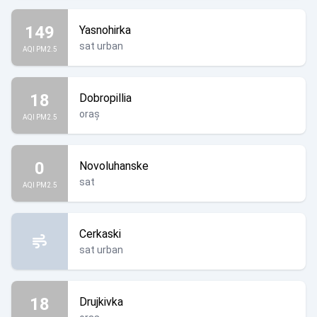
149
Yasnohirka
sat urban
AQI PM2.5
18
Dobropillia
oraș
AQI PM2.5
0
Novoluhanske
sat
AQI PM2.5
Cerkaski
sat urban
18
Drujkivka