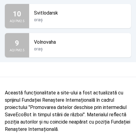
10
Svitlodarsk
oraș
AQI PM2.5
9
Volnovaha
oraș
AQI PM2.5
Această funcționalitate a site-ului a fost actualizată cu
sprijinul Fundației Renaștere Internațională în cadrul
proiectului "Promovarea datelor deschise prin intermediul
SaveEcoBot în timpul stării de război". Materialul reflectă
poziția autorilor și nu coincide neapărat cu poziția Fundației
Renaștere Internațională.