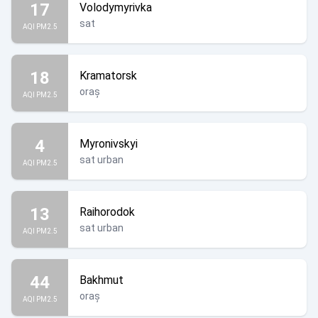
17
Volodymyrivka
sat
AQI PM2.5
18
Kramatorsk
oraș
AQI PM2.5
4
Myronivskyi
sat urban
AQI PM2.5
13
Raihorodok
sat urban
AQI PM2.5
44
Bakhmut
oraș
AQI PM2.5