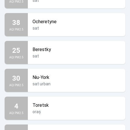
sat
AQI PM2.5
38
Ocheretyne
sat
AQI PM2.5
25
Berestky
sat
AQI PM2.5
30
Niu-York
sat urban
AQI PM2.5
4
Toretsk
oraș
AQI PM2.5