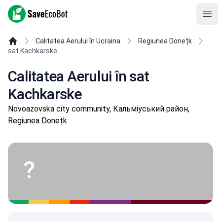
SaveEcoBot
Ope
Calitatea Aerului în Ucraina
Regiunea Donețk
sat Kachkarske
Calitatea Aerului în sat
Kachkarske
Novoazovska city community, Кальміуський район,
Regiunea Donețk
?