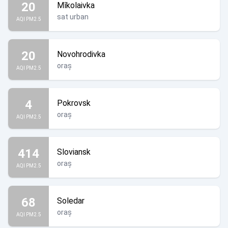
20
Mîkolaivka
sat urban
AQI PM2.5
20
Novohrodivka
oraș
AQI PM2.5
4
Pokrovsk
oraș
AQI PM2.5
414
Sloviansk
oraș
AQI PM2.5
68
Soledar
oraș
AQI PM2.5