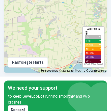
AQI PM2.5
106
с/д
139
0-50
99
51-100
3
101-150
1
151-200
1
201-300
0
301+
Răsfoiește Harta
07.08.2026, 06:00
©
Surse de Date
© SaveEcoBot
© CARTO
© OpenStreetMap
We need your support
to keep SaveEcoBot running smoothly and w/o
crashes
Donează