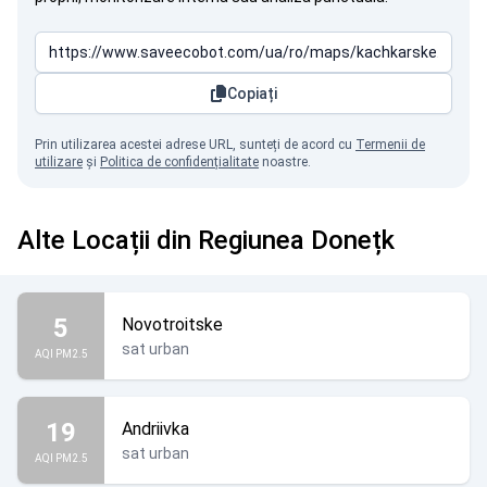
Copiați
Prin utilizarea acestei adrese URL, sunteți de acord cu
Termenii de
utilizare
și
Politica de confidențialitate
noastre.
Alte Locații din Regiunea Donețk
5
Novotroitske
sat urban
AQI PM2.5
19
Andriivka
sat urban
AQI PM2.5