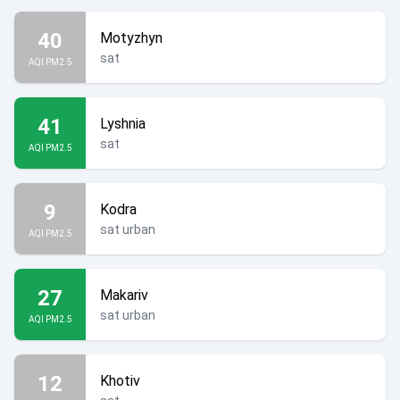
40
Motyzhyn
sat
AQI PM2.5
41
Lyshnia
sat
AQI PM2.5
9
Kodra
sat urban
AQI PM2.5
27
Makariv
sat urban
AQI PM2.5
12
Khotiv