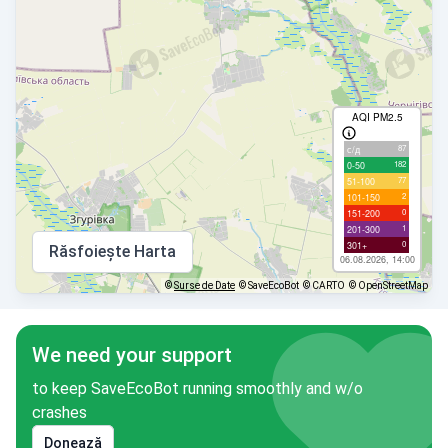
AQI PM2.5
87
с/д
182
0-50
77
51-100
2
101-150
0
151-200
1
201-300
0
301+
Răsfoiește Harta
06.08.2026, 14:00
©
Surse de Date
© SaveEcoBot
© CARTO
© OpenStreetMap
We need your support
to keep SaveEcoBot running smoothly and w/o
crashes
Donează