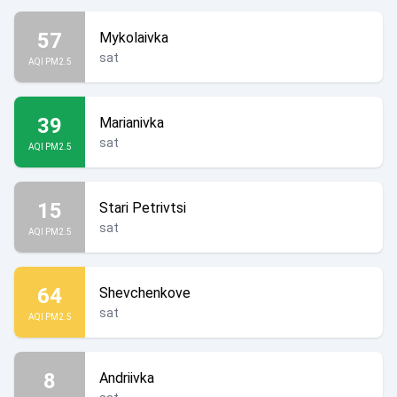
57
Mykolaivka
sat
AQI PM2.5
39
Marianivka
sat
AQI PM2.5
15
Stari Petrivtsi
sat
AQI PM2.5
64
Shevchenkove
sat
AQI PM2.5
8
Andriivka