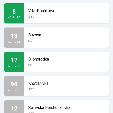
8
Vita-Poshtova
sat
AQI PM2.5
13
Buzova
sat
AQI PM2.5
17
Bilohorodka
sat
AQI PM2.5
96
Khotianivka
sat
AQI PM2.5
12
Sofiivska Borshchahivka