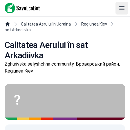
SaveEcoBot
Ope
Calitatea Aerului în Ucraina
Regiunea Kiev
sat Arkadiivka
Calitatea Aerului în sat
Arkadiivka
Zghurivska selyshchna community, Броварський район,
Regiunea Kiev
?