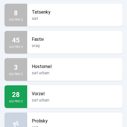
8
Tatsenky
sat
AQI PM2.5
45
Fastiv
oraș
AQI PM2.5
3
Hostomel
sat urban
AQI PM2.5
28
Vorzel
sat urban
AQI PM2.5
Prolisky