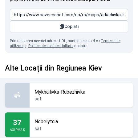
Copiați
Prin utilizarea acestei adrese URL, sunteți de acord cu
Termenii de
utilizare
și
Politica de confidențialitate
noastre.
Alte Locații din Regiunea Kiev
Mykhailivka-Rubezhivka
sat
37
Nebelytsia
sat
AQI PM2.5