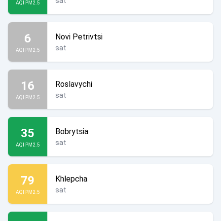
sat
AQI PM2.5
6
Novi Petrivtsi
sat
AQI PM2.5
16
Roslavychi
sat
AQI PM2.5
35
Bobrytsia
sat
AQI PM2.5
79
Khlepcha
sat
AQI PM2.5