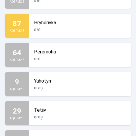
sat
AQI PM2.5
87
Hryhorivka
sat
AQI PM2.5
64
Peremoha
sat
AQI PM2.5
9
Yahotyn
oraș
AQI PM2.5
29
Tetiiv
oraș
AQI PM2.5