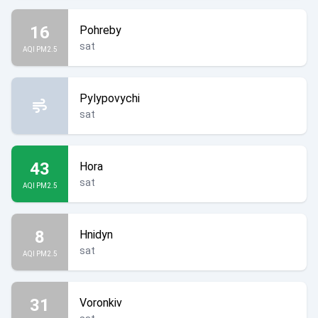
16
Pohreby
sat
AQI PM2.5
Pylypovychi
sat
43
Hora
sat
AQI PM2.5
8
Hnidyn
sat
AQI PM2.5
31
Voronkiv