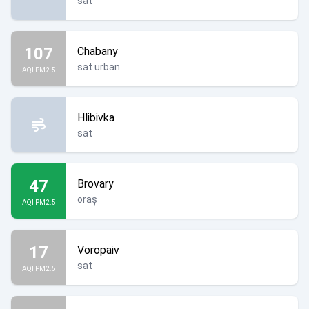
sat
107
Chabany
sat urban
AQI PM2.5
Hlibivka
sat
47
Brovary
oraș
AQI PM2.5
17
Voropaiv
sat
AQI PM2.5