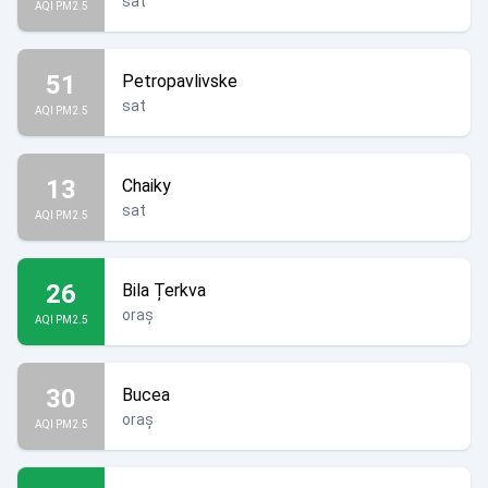
sat
AQI PM2.5
51
Petropavlivske
sat
AQI PM2.5
13
Chaiky
sat
AQI PM2.5
26
Bila Țerkva
oraș
AQI PM2.5
30
Bucea
oraș
AQI PM2.5