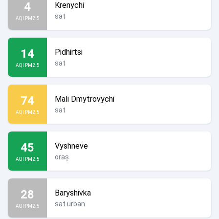
4
Krenychi
sat
AQI PM2.5
14
Pidhirtsi
sat
AQI PM2.5
74
Mali Dmytrovychi
sat
AQI PM2.5
45
Vyshneve
oraș
AQI PM2.5
28
Baryshivka
sat urban
AQI PM2.5