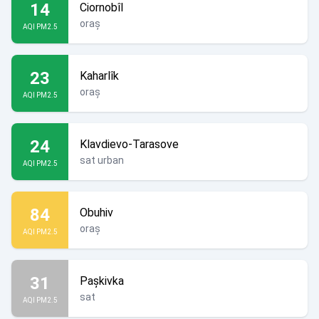
14
Ciornobîl
oraș
AQI PM2.5
23
Kaharlîk
oraș
AQI PM2.5
24
Klavdievo-Tarasove
sat urban
AQI PM2.5
84
Obuhiv
oraș
AQI PM2.5
31
Pașkivka
sat
AQI PM2.5