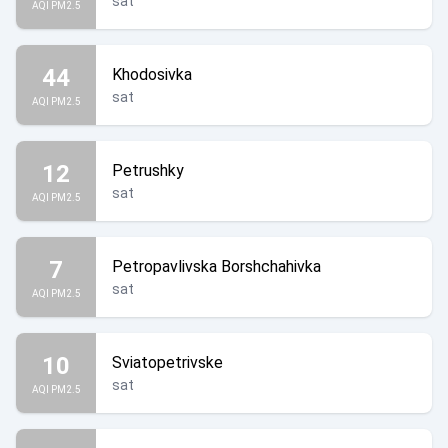
sat
AQI PM2.5
44
Khodosivka
sat
AQI PM2.5
12
Petrushky
sat
AQI PM2.5
7
Petropavlivska Borshchahivka
sat
AQI PM2.5
10
Sviatopetrivske
sat
AQI PM2.5