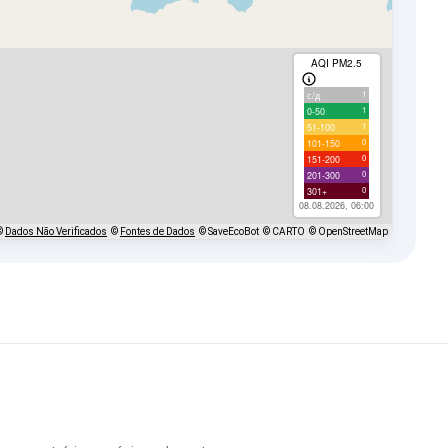
AQI PM2.5
1
с/д
1
0-50
1
51-100
0
101-150
0
151-200
0
201-300
0
301+
08.08.2026, 06:00
©
Dados Não Verificados
©
Fontes de Dados
© SaveEcoBot
© CARTO
© OpenStreetMap