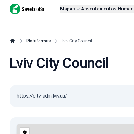
SaveEcoBot
Mapas
Assentamentos Human
Plataformas
Lviv City Council
Lviv City Council
https://city-adm.lviv.ua/