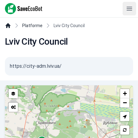
SaveEcoBot
Ope
Platforme
Lviv City Council
Lviv City Council
https://city-adm.lviv.ua/
+
−