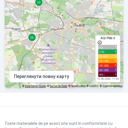
AQI PM2.5
1
с/д
2
0-50
0
51-100
0
101-150
0
151-200
0
201-300
0
301+
Переглянути повну карту
10.08.2026, 11:00
©
Date neverificate
©
Surse de Date
© SaveEcoBot
© CARTO
© OpenStreetMap
Toate materialele de pe acest site sunt în conformitate cu