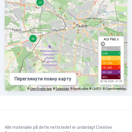
AQI PM2.5
1
с/д
2
0-50
0
51-100
0
101-150
0
151-200
0
201-300
0
301+
Переглянути повну карту
09.08.2026, 01:00
©
Uverifiserte data
©
Datakilder
© SaveEcoBot
© CARTO
© OpenStreetMap
Alle materialer på dette nettstedet er underlagt
Creative