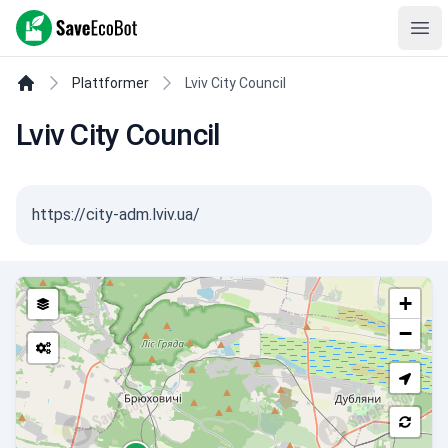
SaveEcoBot
Ope
Plattformer
Lviv City Council
Lviv City Council
https://city-adm.lviv.ua/
+
−