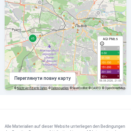
AQI PM2.5
2
с/д
1
0-50
0
51-100
0
101-150
0
151-200
0
201-300
0
301+
Переглянути повну карту
06.08.2026, 21:00
©
Nicht verifizierte Daten
©
Datenquellen
© SaveEcoBot
© CARTO
© OpenStreetMap
Alle Materialien auf dieser Website unterliegen den Bedingungen