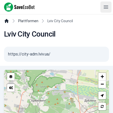
SaveEcoBot
Ope
Plattformen
Lviv City Council
Lviv City Council
https://city-adm.lviv.ua/
+
−