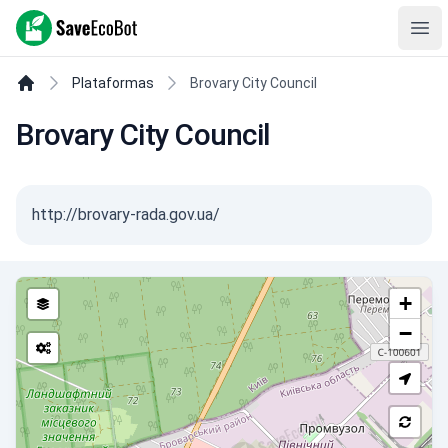
SaveEcoBot
Ope
Plataformas
Brovary City Council
Brovary City Council
http://brovary-rada.gov.ua/
+
−