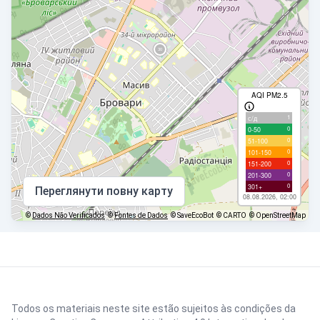
AQI PM2.5
1
с/д
0
0-50
0
51-100
0
101-150
0
151-200
0
201-300
0
301+
Переглянути повну карту
08.08.2026, 02:00
©
Dados Não Verificados
©
Fontes de Dados
© SaveEcoBot
© CARTO
© OpenStreetMap
Todos os materiais neste site estão sujeitos às condições da