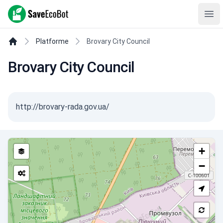
SaveEcoBot
Ope
Platforme
Brovary City Council
Brovary City Council
http://brovary-rada.gov.ua/
+
−