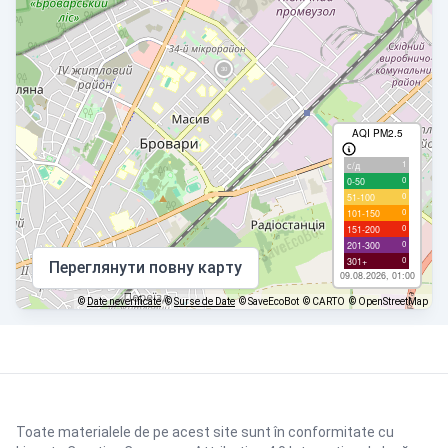
AQI PM2.5
1
с/д
0
0-50
0
51-100
0
101-150
0
151-200
0
201-300
0
301+
Переглянути повну карту
09.08.2026, 01:00
©
Date neverificate
©
Surse de Date
© SaveEcoBot
© CARTO
© OpenStreetMap
Toate materialele de pe acest site sunt în conformitate cu