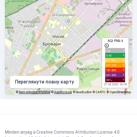
AQI PM2.5
1
с/д
0
0-50
0
51-100
0
101-150
0
151-200
0
201-300
0
301+
Переглянути повну карту
07.08.2026, 00:00
©
Nem ellenőrzött adatok
©
Adatforrások
© SaveEcoBot
© CARTO
© OpenStreetMap
Minden anyag a Creative Commons Attribution License 4.0