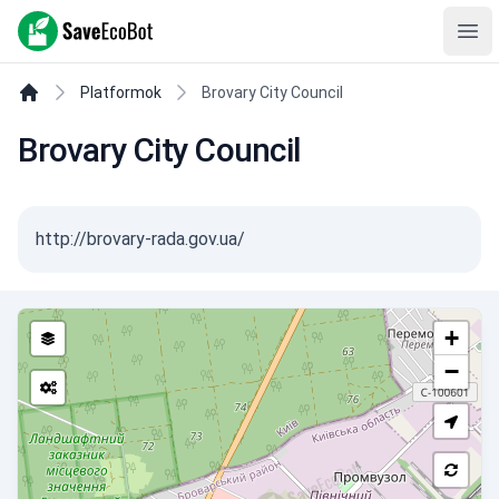
SaveEcoBot
Ope
Platformok
Brovary City Council
Brovary City Council
http://brovary-rada.gov.ua/
+
−