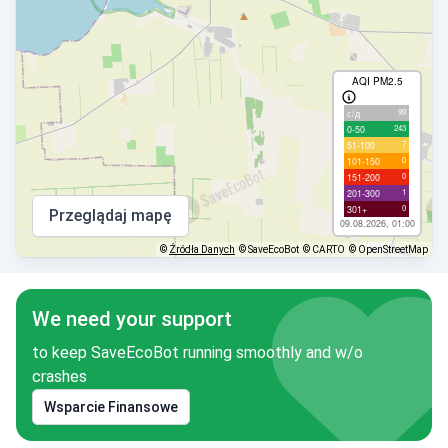
AQI PM2.5
99
с/д
243
0-50
7
51-100
0
101-150
0
151-200
1
201-300
0
301+
Przeglądaj mapę
09.08.2026, 01:00
©
Źródła Danych
© SaveEcoBot
© CARTO
© OpenStreetMap
We need your support
to keep SaveEcoBot running smoothly and w/o
crashes
Wsparcie Finansowe