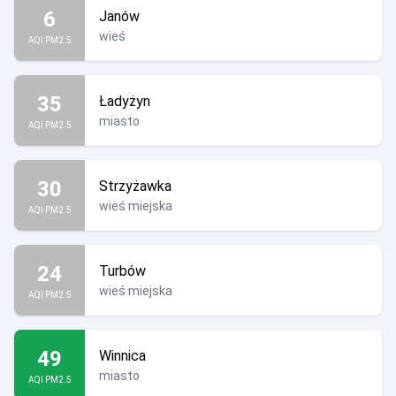
6
Janów
wieś
AQI PM2.5
35
Ładyżyn
miasto
AQI PM2.5
30
Strzyżawka
wieś miejska
AQI PM2.5
24
Turbów
wieś miejska
AQI PM2.5
49
Winnica
miasto
AQI PM2.5