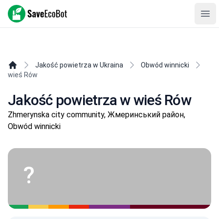
SaveEcoBot
Ope
Jakość powietrza w Ukraina
Obwód winnicki
wieś Rów
Jakość powietrza w wieś Rów
Zhmerynska city community, Жмеринський район,
Obwód winnicki
?