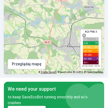
AQI PM2.5
91
с/д
129
0-50
121
51-100
7
101-150
1
151-200
0
201-300
0
301+
Przeglądaj mapę
06.08.2026, 09:00
©
Źródła Danych
© SaveEcoBot
© CARTO
© OpenStreetMap
We need your support
to keep SaveEcoBot running smoothly and w/o
crashes