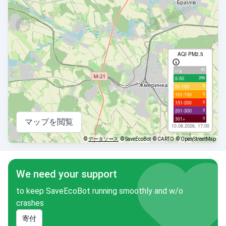
AQI PM2.5
90
с/д
256
0-50
5
51-100
0
101-150
0
151-200
0
201-300
0
301+
マップを閲覧
10.08.2026, 17:00
©
データソース
© SaveEcoBot
© CARTO
© OpenStreetMap
We need your support
to keep SaveEcoBot running smoothly and w/o
crashes
寄付