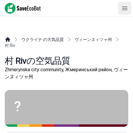
SaveEcoBot
Ope
ウクライナ の大気品質
ヴィーンヌィツャ州
村 Riv
村 Rivの空気品質
Zhmerynska city community, Жмеринський район, ヴィー
ンヌィツャ州
?