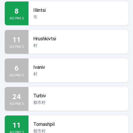
8
Illintsi
市
AQI PM2.5
11
Hrushkivtsi
村
AQI PM2.5
6
Ivaniv
村
AQI PM2.5
24
Turbiv
都市村
AQI PM2.5
11
Tomashpil
都市村
AQI PM2.5