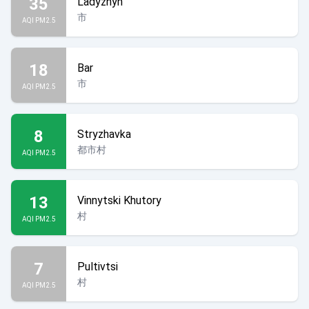
35
Ladyzhyn
市
AQI PM2.5
18
Bar
市
AQI PM2.5
8
Stryzhavka
都市村
AQI PM2.5
13
Vinnytski Khutory
村
AQI PM2.5
7
Pultivtsi
村
AQI PM2.5