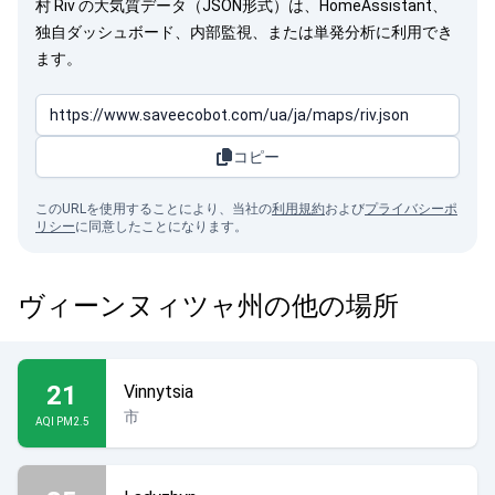
村 Riv の大気質データ（JSON形式）は、HomeAssistant、
独自ダッシュボード、内部監視、または単発分析に利用でき
ます。
コピー
このURLを使用することにより、当社の
利用規約
および
プライバシーポ
リシー
に同意したことになります。
ヴィーンヌィツャ州の他の場所
21
Vinnytsia
市
AQI PM2.5