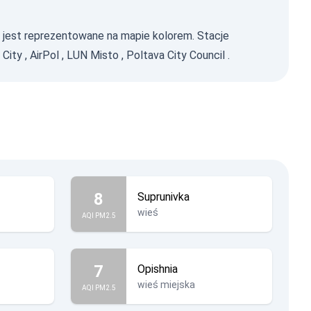
i jest reprezentowane na mapie kolorem. Stacje
 City
,
AirPol
,
LUN Misto
,
Poltava City Council
.
8
Suprunivka
wieś
AQI PM2.5
7
Opishnia
wieś miejska
AQI PM2.5