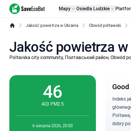
SaveEcoBot
Mapy
Osiedla Ludzkie
Platfo
Jakość powietrza w Ukraina
Obwód połtawski
Jakość powietrza w
Poltavska city community, Полтавський район, Obwód po
46
Good 
Indeks j
AQI PM2.5
głównego
Połtawa,
dobry po
6 sierpnia 2026, 20:00