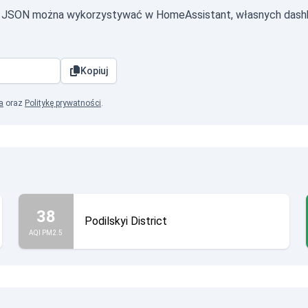
ie JSON można wykorzystywać w HomeAssistant, własnych dashb
Kopiuj
a
oraz
Politykę prywatności
.
38
Podilskyi District
AQI PM2.5