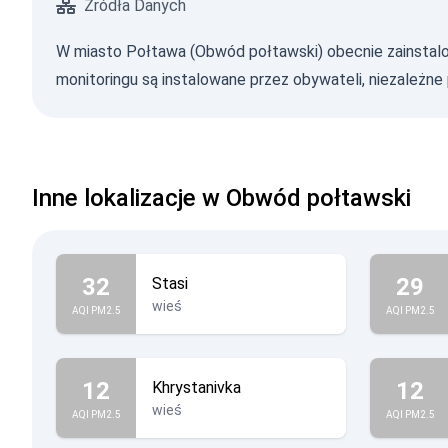
Źródła Danych
W miasto Połtawa (Obwód połtawski) obecnie zainstalowa
monitoringu są instalowane przez obywateli, niezależne pr
Inne lokalizacje w Obwód połtawski
32
29
Stasi
wieś
AQI PM2.5
AQI PM2.5
12
12
Khrystanivka
wieś
AQI PM2.5
AQI PM2.5