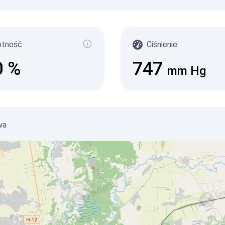
otność
Ciśnienie
0
%
747
mm Hg
wa