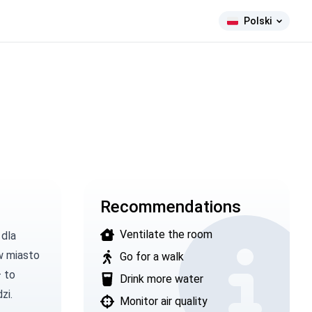
Polski
Recommendations
Ventilate the room
dla
 w miasto
Go for a walk
– to
Drink more water
zi.
Monitor air quality