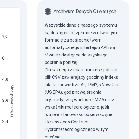
Archiwum Danych Otwartych
Wszystkie dane z naszego systemu
są dostępne bezpłatnie w otwartym
7,2
formacie za pośrednictwem
automatycznego interfejsu API
i są
również dostępne do szybkiego
6
pobrania poniżej.
Dla każdego z miast możesz pobrać
plik CSV zawierający godzinny indeks
4,8
jakości powietrza AQI PM2,5 NowCast
Wind power (m/s)
(US EPA), godzinową średnią
arytmetyczną wartość PM2,5 oraz
3,6
wskaźniki meteorologiczne, jeśli
istnieje stanowisko obserwacyjne
2,4
Ukraińskiego Centrum
Hydrometeorologicznego w tym
mieście.