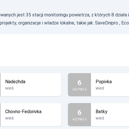
nych jest 35 stacji monitoringu powietrza, z których 8 działa 
ojekty, organizacje i władze lokalne, takie jak:
SaveDnipro
,
Eco
6
Nadezhda
Popivka
wieś
wieś
AQI PM2.5
6
Chovno-Fedorivka
Batky
wieś
wieś
AQI PM2.5