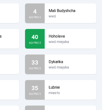
4
Mali Budyshcha
wieś
AQI PM2.5
40
a
Hoholeve
wieś miejska
AQI PM2.5
33
Dykańka
wieś miejska
AQI PM2.5
35
Łubnie
miasto
AQI PM2.5