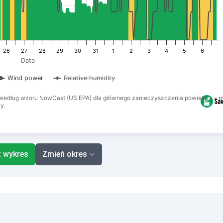
26
27
28
29
30
31
1
2
3
4
5
6
Data
Wind power
Relative humidity
a według wzoru NowCast (US EPA) dla głównego zanieczyszczenia powietrza - py
y.
z wykres
Zmień okres