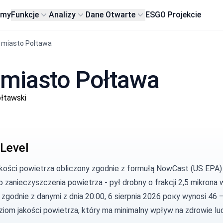
rmy
Funkcje
Analizy
Dane Otwarte
ESG
O Projekcie
miasto Połtawa
 miasto Połtawa
łtawski
Level
akości powietrza obliczony zgodnie z
formułą NowCast (US EPA)
 zanieczyszczenia powietrza -
pył drobny
o frakcji 2,5 mikrona
 zgodnie z danymi z dnia 20:00, 6 sierpnia 2026 року wynosi 46 
ziom jakości powietrza, który ma minimalny wpływ na zdrowie lud