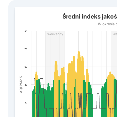
Średni indeks jakości powietrza w miasto Połtawa
Średni indeks jako
Combination chart with 3 data series.
W okresie od 16 lipca do 6 sierpnia 2026
W okresie o
The chart has 1 X axis displaying Data. Data ranges f
90
Weekendy
We
The chart has 3 Y axes displaying AQI PM2.5, Wind powe
75
60
AQI PM2.5
45
30