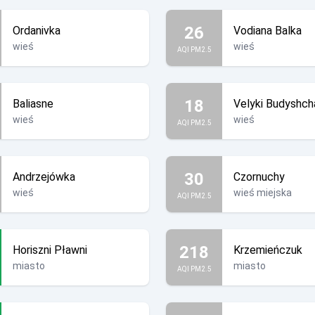
26
Ordanivka
Vodiana Balka
wieś
wieś
AQI PM2.5
18
Baliasne
Velyki Budyshch
wieś
wieś
AQI PM2.5
30
Andrzejówka
Czornuchy
wieś
wieś miejska
AQI PM2.5
218
Horiszni Pławni
Krzemieńczuk
miasto
miasto
AQI PM2.5