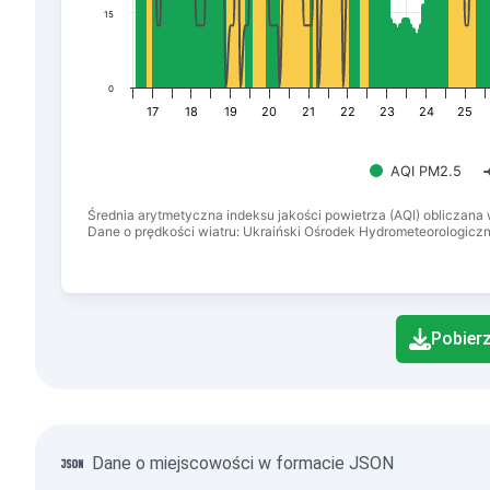
15
0
17
18
19
20
21
22
23
24
25
AQI PM2.5
Średnia arytmetyczna indeksu jakości powietrza (AQI) obliczan
Dane o prędkości wiatru: Ukraiński Ośrodek Hydrometeorologiczn
End of interactive chart.
Pobier
Dane o miejscowości w formacie JSON