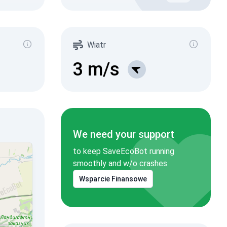
Wiatr
3
m/s
We need your support
to keep SaveEcoBot running
smoothly and w/o crashes
Wsparcie Finansowe