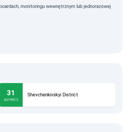
oardach, monitoringu wewnętrznym lub jednorazowej
31
Shevchenkivskyi District
AQI PM2.5