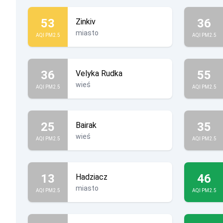
53
36
Zinkiv
miasto
AQI PM2.5
AQI PM2.5
36
55
Velyka Rudka
wieś
AQI PM2.5
AQI PM2.5
25
35
Bairak
wieś
AQI PM2.5
AQI PM2.5
13
46
Hadziacz
miasto
AQI PM2.5
AQI PM2.5