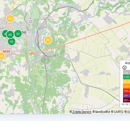
AQ
с/д
0-50
51-1
101-
151-
201-
301+
06.08.
©
Źródła Danych
© SaveEcoBot
© CARTO
© O