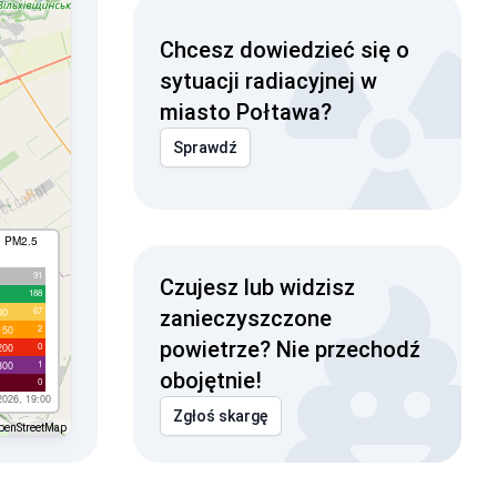
Chcesz dowiedzieć się o
sytuacji radiacyjnej w
miasto Połtawa?
Sprawdź
I PM2.5
91
Czujesz lub widzisz
188
67
00
zanieczyszczone
2
150
powietrze? Nie przechodź
0
200
1
300
obojętnie!
0
2026, 19:00
Zgłoś skargę
penStreetMap