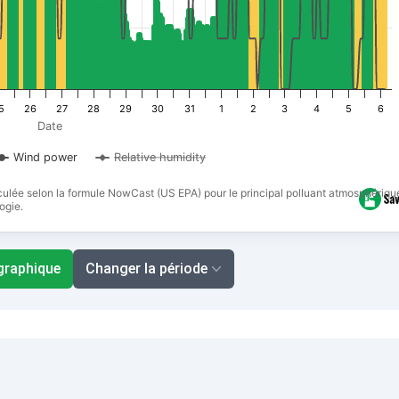
5
26
27
28
29
30
31
1
2
3
4
5
6
Date
Wind power
Relative humidity
alculée selon la formule NowCast (US EPA) pour le principal polluant atmosphériqu
ogie.
 graphique
Changer la période