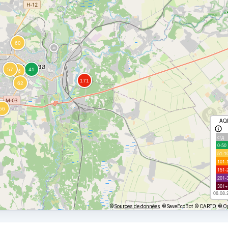
AQ
с/д
0-50
51-1
101-
151-
201-
301+
06.08.
©
Sources de données
© SaveEcoBot
© CARTO
© O