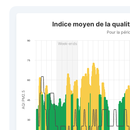
Indice moyen de la qualité de l'air dans la ville de ville 
Indice moyen de la qualité
Combination chart with 3 data series.
Pour la période du 16 juillet au 6 août 2026
Pour la péri
The chart has 1 X axis displaying Date. Data ranges f
90
Week-ends
The chart has 3 Y axes displaying AQI PM2.5, Wind powe
75
60
AQI PM2.5
45
30