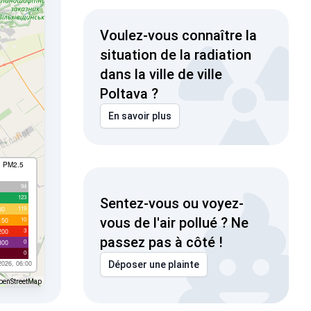
Voulez-vous connaître la
situation de la radiation
dans la ville de ville
Poltava ?
En savoir plus
I PM2.5
94
123
Sentez-vous ou voyez-
119
00
vous de l'air pollué ? Ne
10
150
3
200
passez pas à côté !
0
300
0
2026, 06:00
Déposer une plainte
penStreetMap