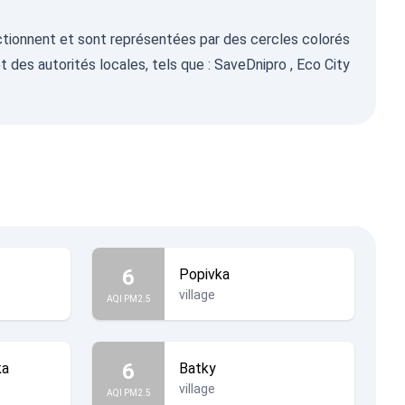
fonctionnent et sont représentées par des cercles colorés
t des autorités locales, tels que :
SaveDnipro
,
Eco City
6
Popivka
village
AQI PM2.5
6
ka
Batky
village
AQI PM2.5