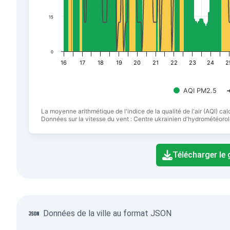
15
0
16
17
18
19
20
21
22
23
24
2
AQI PM2.5
La moyenne arithmétique de l'indice de la qualité de l'air (AQI) c
Données sur la vitesse du vent : Centre ukrainien d'hydrométéorol
End of interactive chart.
Télécharger le
Données de la ville au format JSON