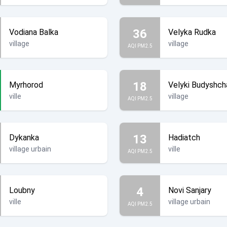
36
Vodiana Balka
Velyka Rudka
village
village
AQI PM2.5
18
Myrhorod
Velyki Budyshch
ville
village
AQI PM2.5
13
Dykanka
Hadiatch
village urbain
ville
AQI PM2.5
4
Loubny
Novi Sanjary
ville
village urbain
AQI PM2.5