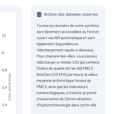
Archive des données ouvertes
Toutes les données de notre système
sont librement accessibles au format
7,2
ouvert via
l'API automatique
et sont
également disponibles en
téléchargement rapide ci-dessous.
6
Pour chacune des villes, vous pouvez
télécharger un fichier CSV qui contient
l'indice de qualité de l'air AQI PM2.5
4,8
NowCast (US EPA) par heure, la valeur
Wind power (m/s)
moyenne arithmétique horaire de
PM2.5, ainsi que les indicateurs
3,6
météorologiques, s'il existe un poste
d'observation du Centre ukrainien
2,4
d'hydrométéorologie dans cette ville.