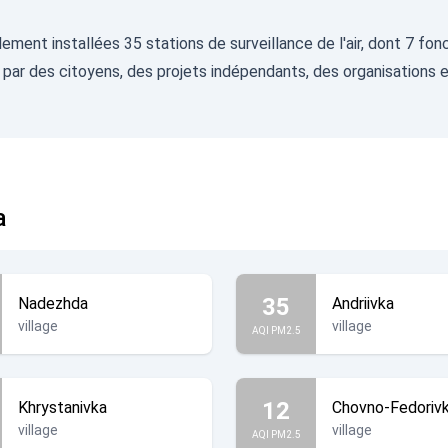
ellement installées 35 stations de surveillance de l'air, dont 7 
s par des citoyens, des projets indépendants, des organisations e
a
35
Nadezhda
Andriivka
village
village
AQI PM2.5
12
Khrystanivka
Chovno-Fedoriv
village
village
AQI PM2.5