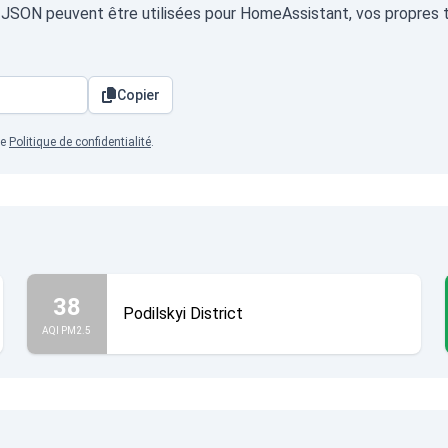
at JSON peuvent être utilisées pour HomeAssistant, vos propres t
Copier
re
Politique de confidentialité
.
38
Podilskyi District
AQI PM2.5