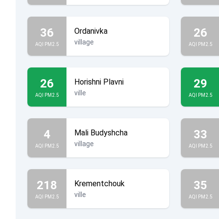
36
26
Ordanivka
village
AQI PM2.5
AQI PM2.5
26
29
Horishni Plavni
ville
AQI PM2.5
AQI PM2.5
4
33
Mali Budyshcha
village
AQI PM2.5
AQI PM2.5
218
35
Krementchouk
ville
AQI PM2.5
AQI PM2.5