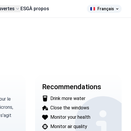
uvertes
ESG
À propos
Français
Recommendations
Drink more water
ur le
icrons,
Close the windows
s'agit
Monitor your health
Monitor air quality