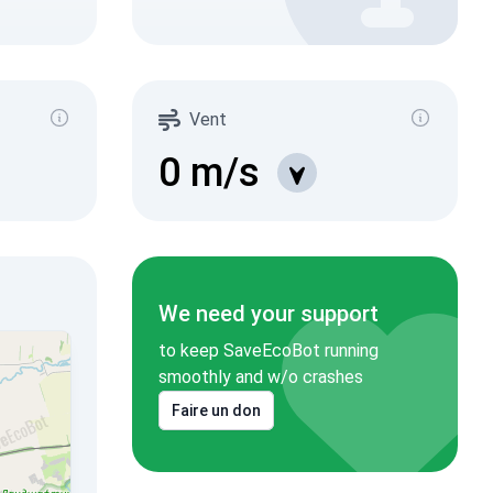
Vent
0
m/s
We need your support
to keep SaveEcoBot running
smoothly and w/o crashes
Faire un don