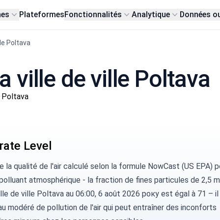
nes
Plateformes
Fonctionnalités
Analytique
Données o
lle Poltava
a ville de ville Poltava
 Poltava
ate Level
de la qualité de l'air calculé selon la formule
NowCast (US EPA)
po
 polluant atmosphérique - la fraction de fines particules de 2,5 m
ille de ville Poltava au 06:00, 6 août 2026 року est égal à 71 – il 
au modéré de pollution de l'air qui peut entraîner des inconforts