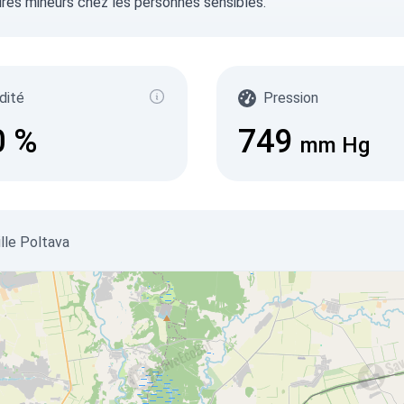
ires mineurs chez les personnes sensibles.
dité
Pression
0
%
749
mm Hg
ville Poltava