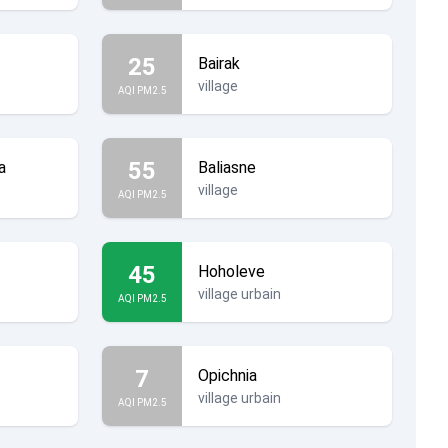
25
Bairak
village
AQI PM2.5
55
a
Baliasne
village
AQI PM2.5
45
Hoholeve
village urbain
AQI PM2.5
7
Opichnia
village urbain
AQI PM2.5