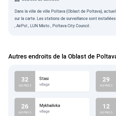
Dans la ville de ville Poltava (Oblast de Poltava), actu
sur la carte. Les stations de surveillance sont installée
,
AirPol
,
LUN Misto
,
Poltava City Council
.
Autres endroits de la Oblast de Poltav
32
29
Stasi
village
AQI PM2.5
AQI PM2.5
26
12
Mykhailivka
village
AQI PM2.5
AQI PM2.5