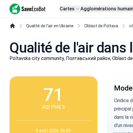
SaveEcoBot
Cartes
Agglomérations humai
Qualité de l'air en Ukraine
Oblast de Poltava
vi
Qualité de l'air dans l
Poltavska city community, Полтавський район, Oblast de
71
Moder
L'indice 
AQI PM2.5
principal
dans la v
d'un nive
6 août 2026, 06:00