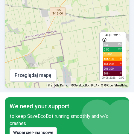
AQI PM2.5
108
с/д
237
0-50
4
51-100
0
101-150
0
151-200
1
201-300
0
301+
Przeglądaj mapę
09.08.2026, 19:00
©
Źródła Danych
© SaveEcoBot
© CARTO
© OpenStreetMap
We need your support
to keep SaveEcoBot running smoothly and w/o
crashes
Wsparcie Finansowe