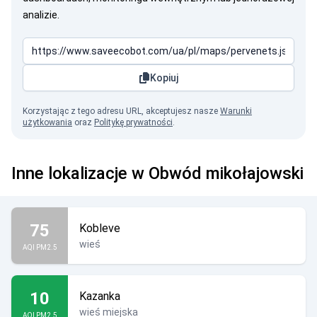
analizie.
Kopiuj
Korzystając z tego adresu URL, akceptujesz nasze
Warunki
użytkowania
oraz
Politykę prywatności
.
Inne lokalizacje w Obwód mikołajowski
75
Kobleve
wieś
AQI PM2.5
10
Kazanka
wieś miejska
AQI PM2.5