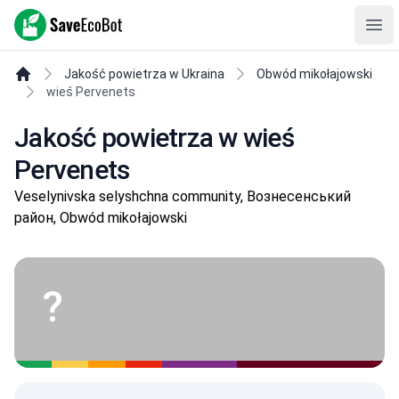
SaveEcoBot
Ope
Jakość powietrza w Ukraina
Obwód mikołajowski
wieś Pervenets
Jakość powietrza w wieś
Pervenets
Veselynivska selyshchna community, Вознесенський
район, Obwód mikołajowski
?