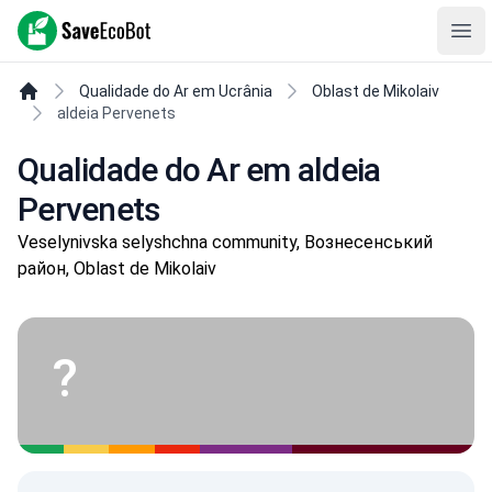
SaveEcoBot
Ope
Qualidade do Ar em Ucrânia
Oblast de Mikolaiv
aldeia Pervenets
Qualidade do Ar em aldeia
Pervenets
Veselynivska selyshchna community, Вознесенський
район, Oblast de Mikolaiv
?