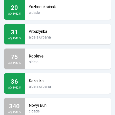
20
Yuzhnoukrainsk
cidade
AQI PM2.5
31
Arbuzynka
aldeia urbana
AQI PM2.5
75
Kobleve
aldeia
AQI PM2.5
36
Kazanka
aldeia urbana
AQI PM2.5
340
Novyi Buh
cidade
AQI PM2.5