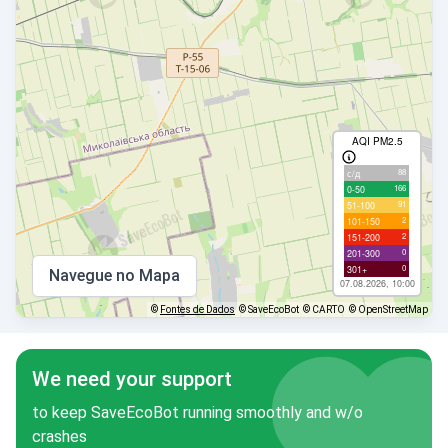
AQI PM2.5
88
с/д
166
0-50
91
51-100
2
101-150
2
151-200
0
201-300
0
301+
Navegue no Mapa
07.08.2026, 10:00
©
Fontes de Dados
© SaveEcoBot
© CARTO
© OpenStreetMap
We need your support
to keep SaveEcoBot running smoothly and w/o
crashes