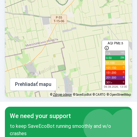
AQI PM2.5
110
с/д
236
0-50
4
51-100
0
101-150
0
151-200
0
201-300
0
301+
Prehliadať mapu
09.08.2026, 13:00
©
Zdroje údajov
© SaveEcoBot
© CARTO
© OpenStreetMap
We need your support
to keep SaveEcoBot running smoothly and w/o
crashes