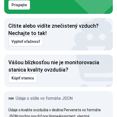
Prispejte
Cítite alebo vidíte znečistený vzduch?
Nechajte to tak!
Vyplniť sťažnosť
Vášou blízkosťou nie je monitorovacia
stanica kvality ovzdušia?
Kúpiť stanicu
Údaje o sídle vo formáte JSON
Údaje o kvalite ovzdušia v dedina Pervenets vo formáte
JSON možno použiť pre HomeAssistant, vlastný