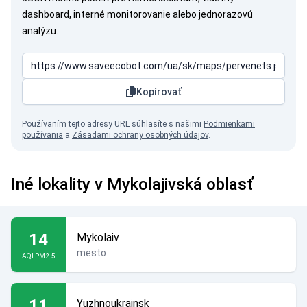
dashboard, interné monitorovanie alebo jednorazovú
analýzu.
Kopírovať
Používaním tejto adresy URL súhlasíte s našimi
Podmienkami
používania
a
Zásadami ochrany osobných údajov
.
Iné lokality v Mykolajivská oblasť
14
Mykolaiv
mesto
AQI PM2.5
11
Yuzhnoukrainsk