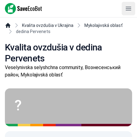
SaveEcoBot
Ope
Kvalita ovzdušia v Ukrajina
Mykolajivská oblasť
dedina Pervenets
Kvalita ovzdušia v dedina
Pervenets
Veselynivska selyshchna community, Вознесенський
район, Mykolajivská oblasť
?