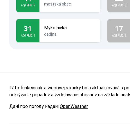
mestská obec
AQI PM2.5
AQI PM2.5
31
17
Mykolaivka
dedina
AQI PM2.5
AQI PM2.5
Táto funkcionalita webovej stránky bola aktualizovaná s p
odkrývanie prípadov a vzdelávanie občanov na základe ana
Дані про погоду надані
OpenWeather
.