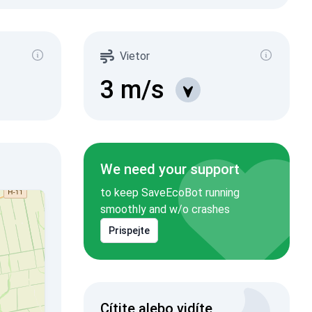
Vietor
3
m/s
We need your support
to keep SaveEcoBot running
smoothly and w/o crashes
Prispejte
Cítite alebo vidíte