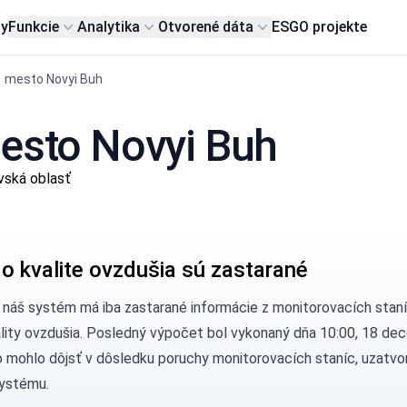
my
Funkcie
Analytika
Otvorené dáta
ESG
O projekte
mesto Novyi Buh
mesto Novyi Buh
vská oblasť
 o kvalite ovzdušia sú zastarané
, náš systém má iba zastarané informácie z monitorovacích stan
ality ovzdušia. Posledný výpočet bol vykonaný dňa 10:00, 18 d
 mohlo dôjsť v dôsledku poruchy monitorovacích staníc, uzatvor
ystému.