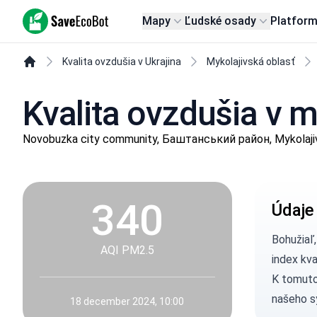
SaveEcoBot
Mapy
Ľudské osady
Platfor
Kvalita ovzdušia v Ukrajina
Mykolajivská oblasť
Kvalita ovzdušia v 
Novobuzka city community, Баштанський район, Mykolaji
340
Údaje
Bohužiaľ
AQI PM2.5
index kv
K tomuto
našeho s
18 december 2024, 10:00