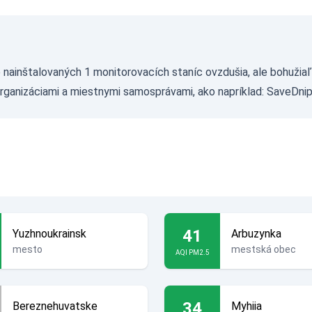
nainštalovaných 1 monitorovacích staníc ovzdušia, ale bohužia
organizáciami a miestnymi samosprávami, ako napríklad:
SaveDnip
41
Yuzhnoukrainsk
Arbuzynka
mesto
mestská obec
AQI PM2.5
34
Bereznehuvatske
Myhiia