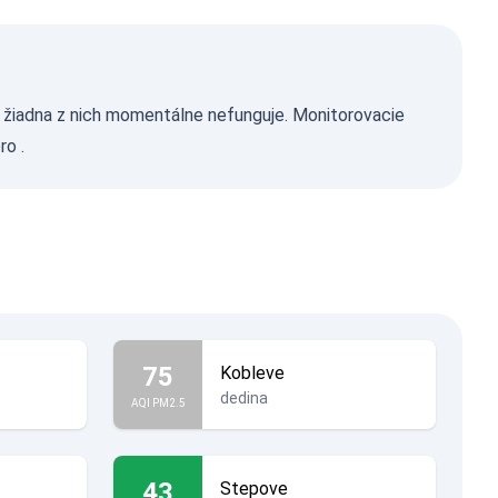
ľ žiadna z nich momentálne nefunguje. Monitorovacie
ro
.
75
Kobleve
dedina
AQI PM2.5
43
Stepove