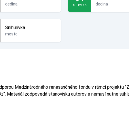
dedina
dedina
AQI PM2.5
Snihurivka
mesto
odporou Medzinárodného renesančného fondu v rámci projektu "Z
lýz". Materiál zodpovedá stanovisku autorov a nemusí nutne sú