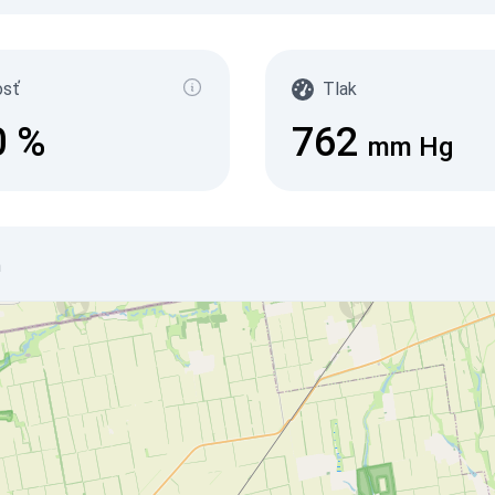
osť
Tlak
0
%
762
mm Hg
h