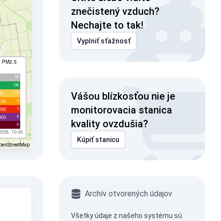
znečistený vzduch?
Nechajte to tak!
Vyplniť sťažnosť
I PM2.5
97
136
110
00
Vášou blízkosťou nie je
5
150
monitorovacia stanica
1
200
0
300
kvality ovzdušia?
0
2026, 10:00
Kúpiť stanicu
penStreetMap
Archív otvorených údajov
Všetky údaje z našeho systému sú