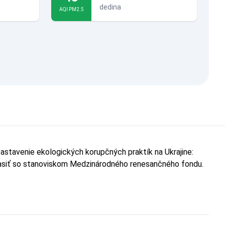
dedina
AQI PM2.5
astavenie ekologických korupčných praktík na Ukrajine:
hlasiť so stanoviskom Medzinárodného renesančného fondu.