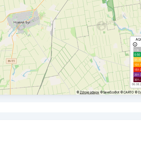
AQ
с/д
0-50
51-1
101-
151-
201-
301+
06.08.
©
Zdroje údajov
© SaveEcoBot
© CARTO
© O