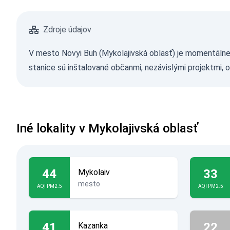
Zdroje údajov
V mesto Novyi Buh (Mykolajivská oblasť) je momentálne 
stanice sú inštalované občanmi, nezávislými projektmi, 
Iné lokality v Mykolajivská oblasť
44
33
Mykolaiv
mesto
AQI PM2.5
AQI PM2.5
41
22
Kazanka