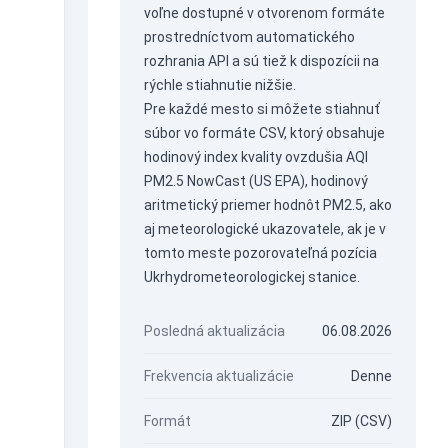
voľne dostupné v otvorenom formáte
prostredníctvom
automatického
rozhrania API
a sú tiež k dispozícii na
rýchle stiahnutie nižšie.
Pre každé mesto si môžete stiahnuť
súbor vo formáte CSV, ktorý obsahuje
hodinový index kvality ovzdušia AQI
PM2.5 NowCast (US EPA), hodinový
aritmetický priemer hodnôt PM2.5, ako
aj meteorologické ukazovatele, ak je v
tomto meste pozorovateľná pozícia
Ukrhydrometeorologickej stanice.
Posledná aktualizácia
06.08.2026
Frekvencia aktualizácie
Denne
Formát
ZIP (CSV)