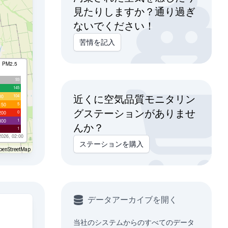
見たりしますか？通り過ぎ
ないでください！
苦情を記入
I PM2.5
93
145
104
00
近くに空気品質モニタリン
5
150
グステーションがありませ
0
200
1
300
んか？
1
2026, 02:00
ステーションを購入
penStreetMap
データアーカイブを開く
当社のシステムからのすべてのデータ