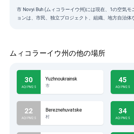
市 Novyi Buh (ムィコラーイウ州)には現在、
ョンは、市民、独立プロジェクト、組織、地方自治体
ムィコラーイウ州の他の場所
30
45
Yuzhnoukrainsk
市
AQI PM2.5
AQI PM2.5
22
34
Bereznehuvatske
村
AQI PM2.5
AQI PM2.5