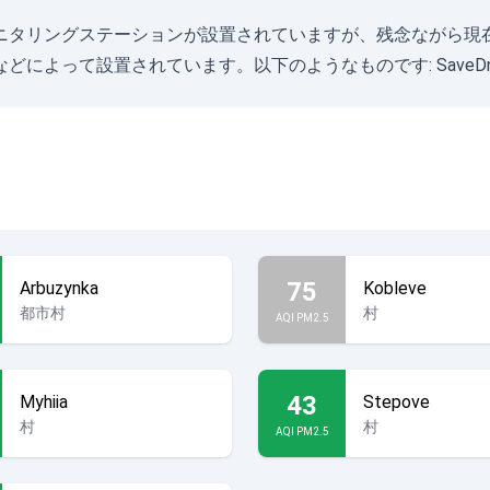
1の空気モニタリングステーションが設置されていますが、残念なが
などによって設置されています。以下のようなものです:
SaveDn
75
Arbuzynka
Kobleve
都市村
村
AQI PM2.5
43
Myhiia
Stepove
村
村
AQI PM2.5