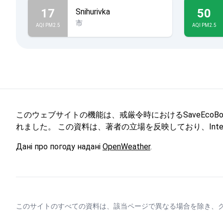
17
50
Snihurivka
市
AQI PM2.5
AQI PM2.5
このウェブサイトの機能は、戒厳令時におけるSaveEcoBotを通
れました。 この資料は、著者の立場を反映しており、Internati
Дані про погоду надані
OpenWeather
.
このサイトのすべての資料は、該当ページで異なる場合を除き、