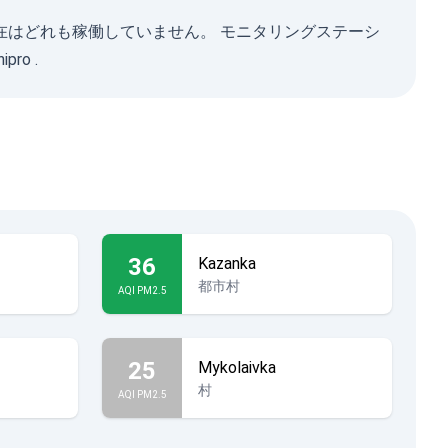
ら現在はどれも稼働していません。 モニタリングステーシ
ipro
.
36
Kazanka
都市村
AQI PM2.5
25
Mykolaivka
村
AQI PM2.5