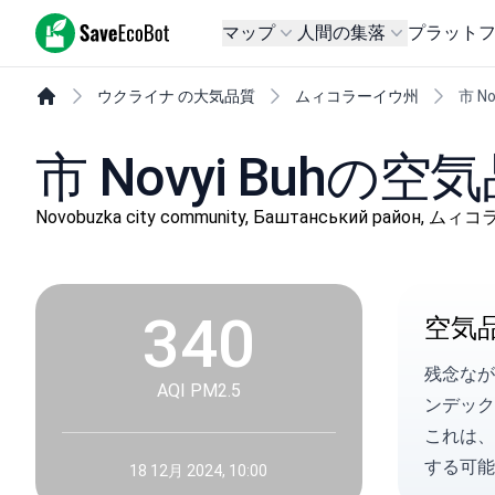
SaveEcoBot
マップ
人間の集落
プラット
ウクライナ の大気品質
ムィコラーイウ州
市 No
市 Novyi Buhの空
Novobuzka city community, Баштанський район, 
340
空気
残念なが
AQI PM2.5
ンデックス
これは、
する可能
18 12月 2024, 10:00