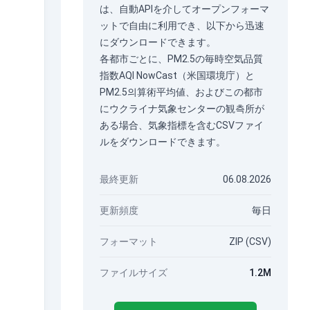
は、
自動API
を介してオープンフォーマ
ットで自由に利用でき、以下から迅速
にダウンロードできます。
各都市ごとに、PM2.5の毎時空気品質
指数AQI NowCast（米国環境庁）と
PM2.5의算術平均値、およびこの都市
にウクライナ気象センターの観측所が
ある場合、気象指標を含むCSVファイ
ルをダウンロードできます。
最終更新
06.08.2026
更新頻度
毎日
フォーマット
ZIP (CSV)
ファイルサイズ
1.2M