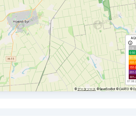
AQ
с/д
0-50
51-1
101-
151-
201-
301+
07.08.
©
データソース
© SaveEcoBot
© CARTO
© O