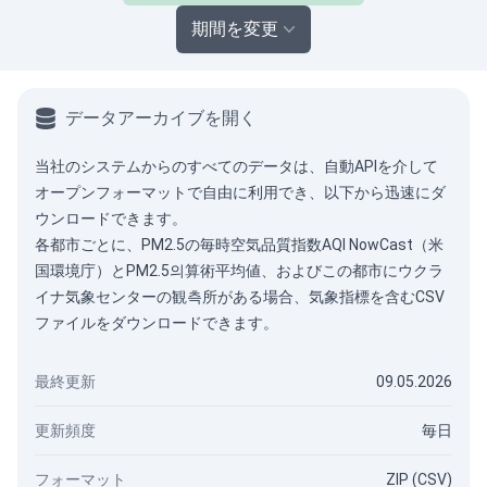
期間を変更
データアーカイブを開く
当社のシステムからのすべてのデータは、
自動API
を介して
オープンフォーマットで自由に利用でき、以下から迅速にダ
ウンロードできます。
各都市ごとに、PM2.5の毎時空気品質指数AQI NowCast（米
国環境庁）とPM2.5의算術平均値、およびこの都市にウクラ
イナ気象センターの観측所がある場合、気象指標を含むCSV
ファイルをダウンロードできます。
最終更新
09.05.2026
更新頻度
毎日
フォーマット
ZIP (CSV)