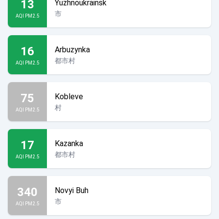
13
Yuzhnoukrainsk
市
AQI PM2.5
16
Arbuzynka
都市村
AQI PM2.5
75
Kobleve
村
AQI PM2.5
17
Kazanka
都市村
AQI PM2.5
340
Novyi Buh
市
AQI PM2.5