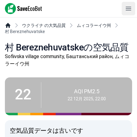
SaveEcoBot
Ope
ウクライナ の大気品質
ムィコラーイウ州
村 Bereznehuvatske
村 Bereznehuvatskeの空気品質
Sofiivska village community, Баштанський район, ムィコ
ラーイウ州
22
AQI PM2.5
22 12月 2025, 22:00
空気品質データは古いです