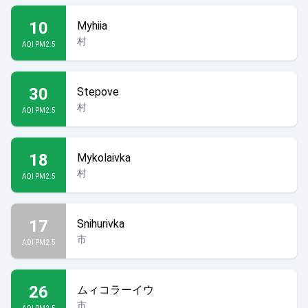
10
Myhiia
村
AQI PM2.5
30
Stepove
村
AQI PM2.5
18
Mykolaivka
村
AQI PM2.5
17
Snihurivka
市
AQI PM2.5
26
ムィコラーイウ
市