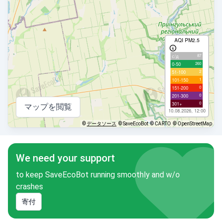
AQI PM2.5
87
с/д
260
0-50
2
51-100
1
101-150
0
151-200
0
201-300
0
301+
マップを閲覧
10.08.2026, 12:00
©
データソース
© SaveEcoBot
© CARTO
© OpenStreetMap
We need your support
to keep SaveEcoBot running smoothly and w/o
crashes
寄付